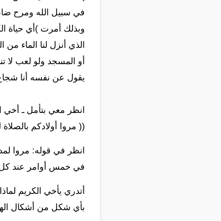
في سبيل الله ومرح ضابط
وبذلك أمرت )أي حياة الك
الذي أنزل لنا الماء من 
أو المسجد ولو لعب لا تن
يقول عن نفسه أنا شجاع
انظر معي بتأمل ـ أخي ا
(( مروا أولادكم بالصلاة
في خمس أوامر عند كل صلاة تقول له : صل = 1080ْ × 
أتدري يأخي الكريم لماذ
بأي شكل من أشكال الهو