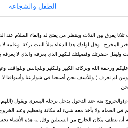
الطفل والشجاعة
ثلاثا يفرق بين الثلاث وينتظر من يفتح له وإلقاء السلام عند ال
خير المخرج ـ وقل لولدك هذا الدعاء يملأ البيت بركةـ وعلمه 
ت وليقل حضرتك وفضيلتك للكبير الذي يعرفه والذي لا يعرفه يا
عليكم ورحمة الله وبركاته الكبير وللكثير وللجالس وللواقف و
ن لم تعرف ) وللأسف نحن أصبحنا في شوارعنا وأسواقنا لا نس
نحن
ام)والخروج منه عند الدخول يدخل برجله اليسرى ويقول (اللهم 
كلم في الحمام ولا يأخذ معه شيء له مكانة وتعظيم وعند الخرو
 أن ينظف مكان الخارج من السبيلين وقل له هذه الأشياء نجسة ل