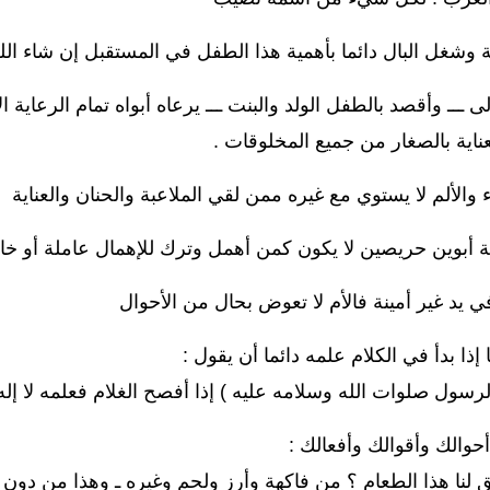
ية وشغل البال دائما بأهمية هذا الطفل في المستقبل إن شاء الل
ــ وأقصد بالطفل الولد والبنت ـــ يرعاه أبواه تمام الرعاية الأ
ناية بالصغار من جميع المخلوقات .
 والألم لا يستوي مع غيره ممن لقي الملاعبة والحنان والعناية
 أبوين حريصين لا يكون كمن أهمل وترك للإهمال عاملة أو خا
يد غير أمينة فالأم لا تعوض بحال من الأحوال
 إذا بدأ في الكلام علمه دائما أن يقول :
 الرسول صلوات الله وسلامه عليه ) إذا أفصح الغلام فعلمه لا إله إ
أحوالك وأقوالك وأفعالك :
 لنا هذا الطعام ؟ من فاكهة وأرز ولحم وغيره ـ وهذا من دو