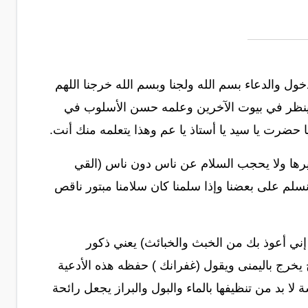
دخول والدعاء بسم الله ولجنا وبسم الله خرجنا اللهم
لا ينظر في بيوت الآخرين وعلمه حسن الأسلوب في
 حضرت يا سيد يا أستاذ يا عم وهذا يتعلمه منك أنت.
غيرها ولا يحجب السلام عن ناس دون ناس (القي
لم على بعضنا وإذا سلمنا كان سلامنا مبتور ناقص
إني أعوذ بك من الخبث والخبائث) يعني ذكور
ج يخرج باليمنى ويقول (غفرانك ) حفظه هذه الأدعية
ا بد من تنظيفها بالماء والبول والبراز يجعل رائحة