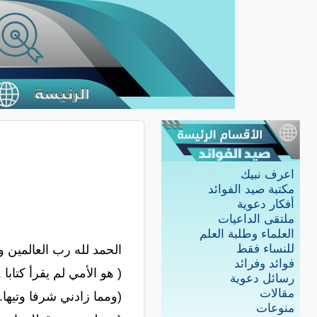
اعرف نبيك
مكتبة صيد الفوائد
أفكار دعوية
ملتقى الداعيات
العلماء وطلبة العلم
للنساء فقط
الحمد لله رب العالمين 
فوائد وفرائد
( هو الأمي لم يقرأ كتابا ..
رسائل دعوية
مقالات
(ومما زادني شرفا وتيها...
منوعات