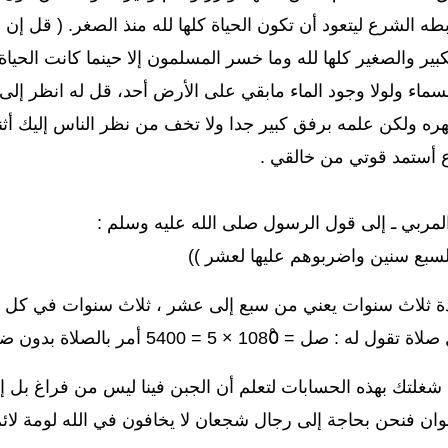
ه الشرع ليتعود أن تكون الحياة كلها لله منذ الصغر. ( قل إن
بير والصغير كلها لله وما خسر المسلمون إلا حينما كانت الحياة 
السماء ولولا وجود الماء مابقي على الأرض أحد، قل له انظر إلى
هره ولكن علمه برفق كبير جدا ولا تخف من نظر الناس إليك أثن
 أستمد قوتي من خالقي .
لمربي ـ إلى قول الرسول صلى الله عليه وسلم :
 لسبع سنين واضربوهم عليها لعشر ))
5 = 5400 أمر بالصلاة بدون ضرب أو نهر أو تعذيب .
ا شغلتك بهذه الحسابات لتعلم أن الجبن فينا ليس من فراغ بل إ
ان فنحن بحاجة إلى رجال شجعان لا يخافون في الله لومة لائ