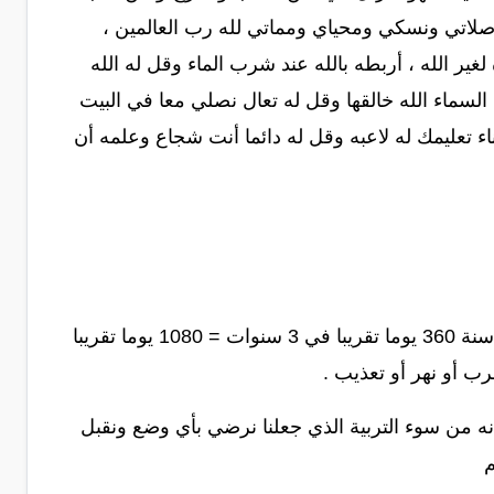
 صلاتي ونسكي ومحياي ومماتي لله رب العالمين ،
لغير الله ، أربطه بالله عند شرب الماء وقل له الله
 السماء الله خالقها وقل له تعال نصلي معا في البيت
اء تعليمك له لاعبه وقل له دائما أنت شجاع وعلمه أن
انظر في قوله: مروا لمدة ثلاث سنوات يعني من سبع إلى عشر ، ثلاث سنوات في كل سنة 360 يوما تقريبا في 3 سنوات = 1080 يوما تقريبا
نه من سوء التربية الذي جعلنا نرضي بأي وضع ونقبل
م