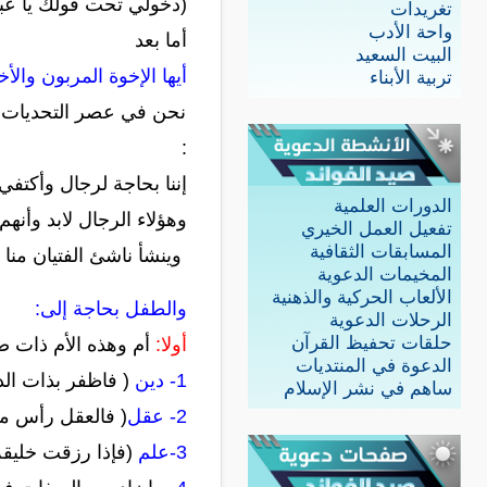
(دخولي تحت قولك يا عبادي
تغريدات
واحة الأدب
أما بعد
البيت السعيد
أيها الإخوة المربون والأ
تربية الأبناء
نحن في عصر التحديات لل
:
إننا بحاجة لرجال وأكتفي
الدورات العلمية
وهؤلاء الرجال لابد وأنهم
تفعيل العمل الخيري
المسابقات الثقافية
وينشأ ناشئ الفتيان منا ..
المخيمات الدعوية
الألعاب الحركية والذهنية
والطفل بحاجة إلى:
الرحلات الدعوية
حلقات تحفيظ القرآن
أولا:
أم وهذه الأم ذات ص
الدعوة في المنتديات
1- دين
( فاظفر بذات الد
ساهم في نشر الإسلام
2- عقل
( فالعقل رأس ما
3-علم
(فإذا رزقت خليقة 