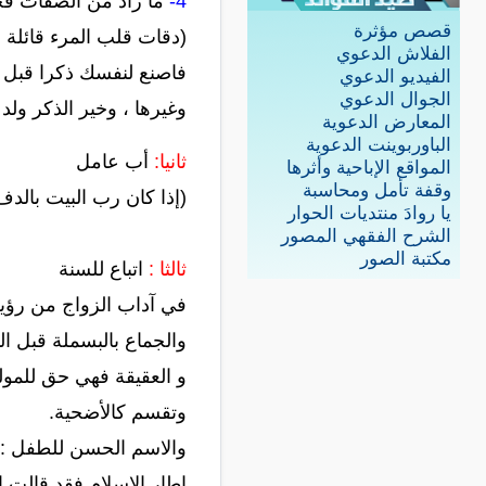
4-
ما زاد من الصفات فح
قصص مؤثرة
(دقات قلب المرء قائلة له 
الفلاش الدعوي
فاصنع لنفسك ذكرا قبل وفا
الفيديو الدعوي
الجوال الدعوي
وغيرها ، وخير الذكر ولد
المعارض الدعوية
الباوربوينت الدعوية
ثانيا:
أب عامل
المواقع الإباحية وأثرها
وقفة تأمل ومحاسبة
(إذا كان رب البيت بالدف
يا روادَ منتديات الحوار
الشرح الفقهي المصور
مكتبة الصور
ثالثا :
اتباع للسنة
في آداب الزواج من رؤي
والجماع بالبسملة قبل ال
و العقيقة فهي حق للمولو
وتقسم كالأضحية.
والاسم الحسن للطفل : و
إطار الإسلام فقد قالت