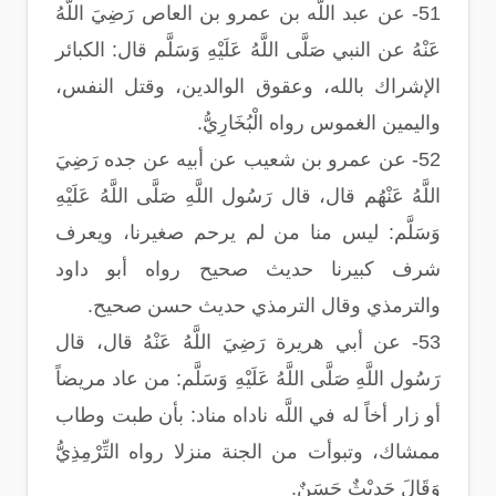
51- عن عبد اللَّه بن عمرو بن العاص رَضِيَ اللَّهُ
عَنْهُ عن النبي صَلَّى اللَّهُ عَلَيْهِ وَسَلَّم قال: الكبائر
الإشراك بالله، وعقوق الوالدين، وقتل النفس،
واليمين الغموس رواه الْبُخَارِيُّ.
52- عن عمرو بن شعيب عن أبيه عن جده رَضِيَ
اللَّهُ عَنْهُم قال، قال رَسُول اللَّهِ صَلَّى اللَّهُ عَلَيْهِ
وَسَلَّم: ليس منا من لم يرحم صغيرنا، ويعرف
شرف كبيرنا حديث صحيح رواه أبو داود
والترمذي وقال الترمذي حديث حسن صحيح.
53- عن أبي هريرة رَضِيَ اللَّهُ عَنْهُ قال، قال
رَسُول اللَّهِ صَلَّى اللَّهُ عَلَيْهِ وَسَلَّم: من عاد مريضاً
أو زار أخاً له في اللَّه ناداه مناد: بأن طبت وطاب
ممشاك، وتبوأت من الجنة منزلا رواه التِّرْمِذِيُّ
وَقَالَ حَدِيْثٌ حَسَنٌ.