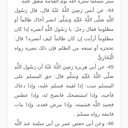
ستر مسلماً ستره اللَّه يوم القيامة متفق عَلَيْهِ.
44- عن أنس رَضِيَ اللَّهُ عَنْهُ قال، قال رَسُول
اللَّهِ صَلَّى اللَّهُ عَلَيْهِ وَسَلَّم: انصر أخاك ظالماً أو
مظلوما فقال رجل: يا رَسُول اللَّهِ أنصره إذا كان
مظلوماً أرأيت إن كان ظالماً كيف أنصره؟ قال:
تحجزه أو تمنعه من الظلم فإن ذلك نصره رواه
الْبُخَارِيُّ.
45- عن أبي هريرة رَضِيَ اللَّهُ عَنْهُ أن رَسُول اللَّهِ
صَلَّى اللَّهُ عَلَيْهِ وَسَلَّم قال: حق المسلم على
المسلم ست: إذا لقيته فسلم عليه، وإذا دعاك
فأجبه، وإذا استنصحك فانصح له، وإذا عطس
فحمد اللَّه فشمته، وإذا مرض فعده، وإذا مات
فاتبعه رواه مسلم .
46- وعن أبي حفص عمر بن أبي سلمة عبد اللَّه