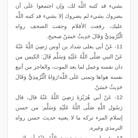
بشيء قد كتبه اللَّه لك، وإن اجتمعوا عَلَى أن
يضروك بشيء لم يضروك إلا بشيء قد كتبه اللَّه
عليك، رفعت الأقلام وجفت الصحف رواه
الْتِّرْمِذِيُّ وَقَالَ حَدِيثٌ حَسَنٌ صحيح.
11- عَنْ أبي يعلى شداد بن أوس رَضِيَ اللَّهُ عَنْهُ
عَنْ النبي صَلَّى اللَّهُ عَلَيْهِ وَسَلَّم قَالَ: الكيس من
دان نفسه وعمل لما بعد الموت، والعاجز من أتبع
نفسه هواها وتمنى عَلَى اللَّه!رَوَاهُ الْتِّرْمِذِيُّ وَقَالَ
حَدِيثٌ حَسَنٌ.
12- عَنْ أبي هُرَيْرَةَ رَضِيَ اللَّهُ عَنْهُ قال، قال
رَسُول اللَّهِ صَلَّى اللَّهُ عَلَيْهِ وَسَلَّم: من حسن
إسلام المرء تركه ما لا يعنيه حديث حسن رواه
الترمذي وغيره.