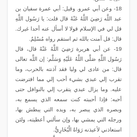
18- وعن أبي عمرو. وقيل: أبي عمرة سفيان بن
عبد اللَّه رَضِيَ اللَّهُ عَنْهُ قال قلت: يا رَسُول اللَّهِ
قل لي في الإسلام قولا لا أسأل عنه أحدا غيرك.
قال: قل آمنت بالله ثم استقم رواه مُسْلِمٌ.
19- عن أبي هريرة رَضِيَ اللَّهُ عَنْهُ قال، قال
رَسُول اللَّهِ صَلَّى اللَّهُ عَلَيْهِ وَسَلَّم: إن اللَّه تعالى
قال: من عادى لي وليا فقد آذنته بالحرب، وما
تقرب إلي عبدي بشيء أحب إلي مما افترضت
عليه. وما يزال عبدي يتقرب إلي بالنوافل حتى
أحبه: فإذا أحببته كنت سمعه الذي يسمع به،
وبصره الذي يبصر به، ويده التي يبطش بها،
ورجله التي يمشي بها، وإن سألني أعطيته، ولئن
استعاذني لأعيذنه رَوَاهُ الْبُخَارِيُّ.