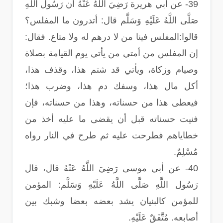
39- عن أبي هريرة رَضِيَ اللَّهُ عَنْهُ أن رَسُول اللَّهِ
صَلَّى اللَّهُ عَلَيْهِ وَسَلَّم قال: أتدرون ما المفلس؟
قالوا:المفلس فينا من لا درهم له ولا متاع. فقال:
إن المفلس من أمتي من يأتي يوم القيامة بصلاة
وصيام وزكاة، ويأتي قد شتم هذا، وقذف هذا،
أكل مال هذا، وسفك دم هذا، وضرب هذا؛
فيعطى هذا من حسناته، وهذا من حسناته، فإن
فنيت حسناته قبل أن يقضى ما عليه أخذ من
خطاياهم فطرحت عليه ثم طرح في النار رواه
مُسْلِمٌ.
40- عن أبي موسى رَضِيَ اللَّهُ عَنْهُ قال، قال
رَسُول اللَّهِ صَلَّى اللَّهُ عَلَيْهِ وَسَلَّم: المؤمن
للمؤمن كالبنيان يشد بعضه بعضا وشبك بين
أصابعه. مُتَّفَقٌ عَلَيْهِ.