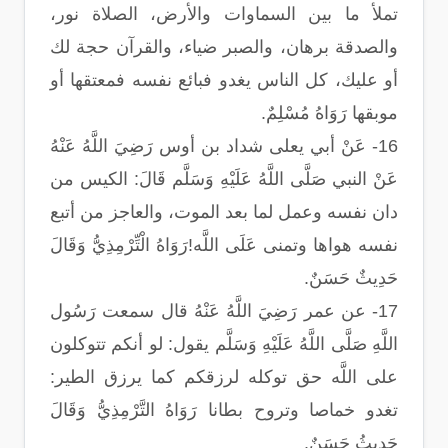
تملأ ما بين السماوات والأرض، الصلاة نور،
والصدقة برهان، والصبر ضياء، والقرآن حجة لك
أو عليك، كل الناس يغدو فبائع نفسه فمعتقها أو
موبقها رَوَاهُ مُسْلِمٌ.
16- عَنْ أبي يعلى شداد بن أوس رَضِيَ اللَّهُ عَنْهُ
عَنْ النبي صَلَّى اللَّهُ عَلَيْهِ وَسَلَّم قَالَ: الكيس من
دان نفسه وعمل لما بعد الموت، والعاجز من أتبع
نفسه هواها وتمنى عَلَى اللَّه!رَوَاهُ الْتِّرْمِذِيُّ وَقَالَ
حَدِيثٌ حَسَنٌ.
17- عن عمر رَضِيَ اللَّهُ عَنْهُ قال سمعت رَسُول
اللَّهِ صَلَّى اللَّهُ عَلَيْهِ وَسَلَّم يقول: لو أنكم تتوكلون
على اللَّه حق توكله لرزقكم كما يرزق الطير:
تغدو خماصا وتروح بطانا رَوَاهُ التَّرْمِذِيُّ وَقَالَ
حَدِيثُ حَسَنٌ.