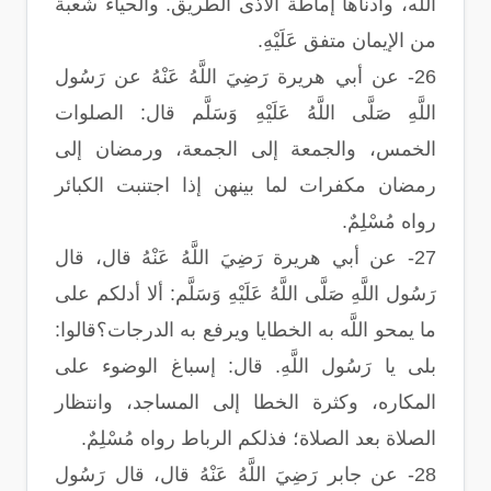
اللَّه، وأدناها إماطة الأذى الطريق. والحياء شعبة
من الإيمان متفق عَلَيْهِ.
26- عن أبي هريرة رَضِيَ اللَّهُ عَنْهُ عن رَسُول
اللَّهِ صَلَّى اللَّهُ عَلَيْهِ وَسَلَّم قال: الصلوات
الخمس، والجمعة إلى الجمعة، ورمضان إلى
رمضان مكفرات لما بينهن إذا اجتنبت الكبائر
رواه مُسْلِمٌ.
27- عن أبي هريرة رَضِيَ اللَّهُ عَنْهُ قال، قال
رَسُول اللَّهِ صَلَّى اللَّهُ عَلَيْهِ وَسَلَّم: ألا أدلكم على
ما يمحو اللَّه به الخطايا ويرفع به الدرجات؟قالوا:
بلى يا رَسُول اللَّهِ. قال: إسباغ الوضوء على
المكاره، وكثرة الخطا إلى المساجد، وانتظار
الصلاة بعد الصلاة؛ فذلكم الرباط رواه مُسْلِمٌ.
28- عن جابر رَضِيَ اللَّهُ عَنْهُ قال، قال رَسُول