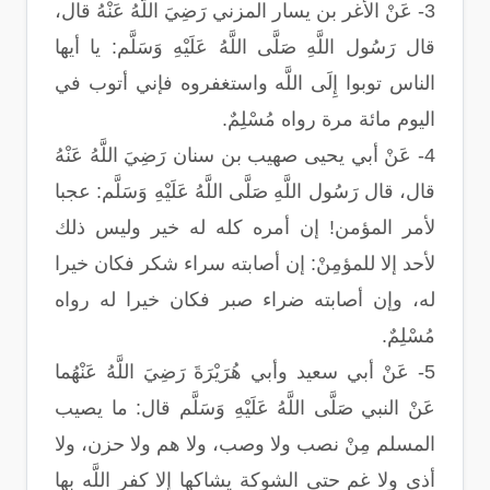
3- عَنْ الأغر بن يسار المزني رَضِيَ اللَّهُ عَنْهُ قال،
قال رَسُول اللَّهِ صَلَّى اللَّهُ عَلَيْهِ وَسَلَّم: يا أيها
الناس توبوا إِلَى اللَّه واستغفروه فإني أتوب في
اليوم مائة مرة رواه مُسْلِمٌ.
4- عَنْ أبي يحيى صهيب بن سنان رَضِيَ اللَّهُ عَنْهُ
قال، قال رَسُول اللَّهِ صَلَّى اللَّهُ عَلَيْهِ وَسَلَّم: عجبا
لأمر المؤمن! إن أمره كله له خير وليس ذلك
لأحد إلا للمؤمِنْ: إن أصابته سراء شكر فكان خيرا
له، وإن أصابته ضراء صبر فكان خيرا له رواه
مُسْلِمٌ.
5- عَنْ أبي سعيد وأبي هُرَيْرَةَ رَضِيَ اللَّهُ عَنْهُما
عَنْ النبي صَلَّى اللَّهُ عَلَيْهِ وَسَلَّم قال: ما يصيب
المسلم مِنْ نصب ولا وصب، ولا هم ولا حزن، ولا
أذى ولا غم حتى الشوكة يشاكها إلا كفر اللَّه بها