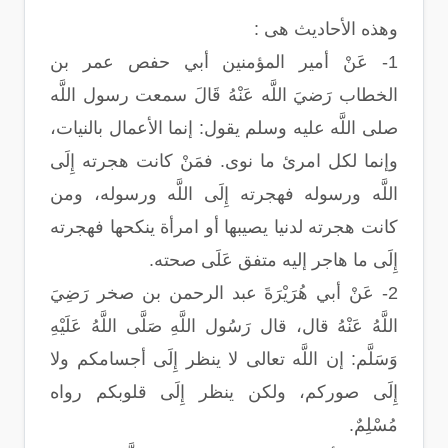
وهذه الأحاديث هى :
1- عَنْ أمير المؤمنين أبي حفص عمر بن
الخطاب رَضيَ اللَّه عَنْهُ قَالَ سمعت رسول اللَّه
صلى اللَّه عليه وسلم يقول: إنما الأعمال بالنيات،
وإنما لكل امرئ ما نوى. فمَنْ كانت هجرته إِلَى
اللَّه ورسوله فهجرته إِلَى اللَّه ورسوله، ومن
كانت هجرته لدنيا يصيبها أو امرأة ينكحها فهجرته
إِلَى ما هاجر إليه متفق عَلَى صحته.
2- عَنْ أبي هُرَيْرَةَ عبد الرحمن بن صخر رَضِيَ
اللَّهُ عَنْهُ قال، قال رَسُول اللَّهِ صَلَّى اللَّهُ عَلَيْهِ
وَسَلَّم: إن اللَّه تعالى لا ينظر إِلَى أجسامكم ولا
إِلَى صوركم، ولكن ينظر إِلَى قلوبكم رواه
مُسْلِمٌ.