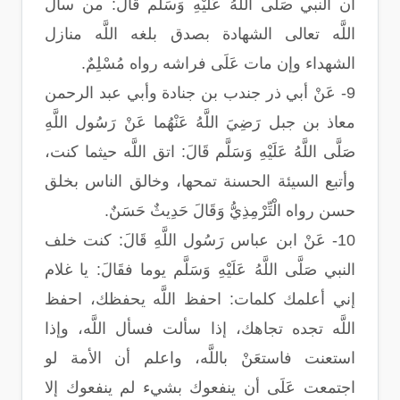
أن النبي صَلَّى اللَّهُ عَلَيْهِ وَسَلَّم قال: من سأل
اللَّه تعالى الشهادة بصدق بلغه اللَّه منازل
الشهداء وإن مات عَلَى فراشه رواه مُسْلِمٌ.
9- عَنْ أبي ذر جندب بن جنادة وأبي عبد الرحمن
معاذ بن جبل رَضِيَ اللَّهُ عَنْهُما عَنْ رَسُول اللَّهِ
صَلَّى اللَّهُ عَلَيْهِ وَسَلَّم قَالَ: اتق اللَّه حيثما كنت،
وأتبع السيئة الحسنة تمحها، وخالق الناس بخلق
حسن رواه الْتِّرْمِذِيُّ وَقَالَ حَدِيثٌ حَسَنٌ.
10- عَنْ ابن عباس رَسُول اللَّهِ قَالَ: كنت خلف
النبي صَلَّى اللَّهُ عَلَيْهِ وَسَلَّم يوما فقَالَ: يا غلام
إني أعلمك كلمات: احفظ اللَّه يحفظك، احفظ
اللَّه تجده تجاهك، إذا سألت فسأل اللَّه، وإذا
استعنت فاستعَنْ باللَّه، واعلم أن الأمة لو
اجتمعت عَلَى أن ينفعوك بشيء لم ينفعوك إلا