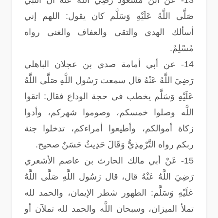
13- عن ابن مسعود رَضِيَ اللَّهُ عَنْهُ أن النبي
صَلَّى اللَّهُ عَلَيْهِ وَسَلَّم كان يقول: اللهم إني
أسألك الهدى والتقى والعفاف والغنى رواه
مُسْلِمٌ.
14- عن أبي أمامة صدي بن عجلان الباهلي
رَضِيَ اللَّهُ عَنْهُ قال سمعت رَسُول اللَّهِ صَلَّى اللَّهُ
عَلَيْهِ وَسَلَّم يخطب في حجة الوداع فقال: اتقوا
اللَّه وصلوا خمسكم، وصوموا شهركم، وأدوا
زكاة أموالكم، وأطيعوا أمراءكم، تدخلوا جنة
ربكم رواه التَّرْمِذِيُّ وَقَالَ حَدِيثُ حَسَنٌ صحيح.
15- عَنْ أبي مالك الحارث بن عاصم الأشعري
رَضِيَ اللَّهُ عَنْهُ قال، قال رَسُول اللَّهِ صَلَّى اللَّهُ
عَلَيْهِ وَسَلَّم: الطهور شطر الإيمان، والحمد لله
تملأ الميزان، وسبحان اللَّه والحمد لله تملآن أو