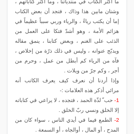
ما أكثر الكتاب في منتدياتنا ، وما أكثر كتاباتهم ،
وشتان مابين هذا وذاك ، فتجد أن بعض الكتاب
إما أن يكتب رياءً ، والرياء وربي سبباً عظيماً في
هزائم الأمة ، وهو أشدّ فتكا على العمل من
الذئب على الغنم ، وبعض كتابنا ، ينمق مقاله
ويدبّج عنوانه ، وليس في ذلك ذرّة من إخلاص ،
فآه من الرياء كم أبطل من عمل ، وحرم من
أجر ، وكم جرّ من ويلات .
وإذا أردنا أن نعرف كيف يعرف الكاتب أنه
مرائي أذكر هذه العلامات :-
1-
حب ّ لذّة الحمد ، فتجده ، لا يراعي في كتاباته
إلا الخلق ونسي ربّ الخلق .
2-
الطمع فيما في أيدي الناس ، سواء كان من
المدح ، أو المال ، أوالجاه ، أو السمعة .