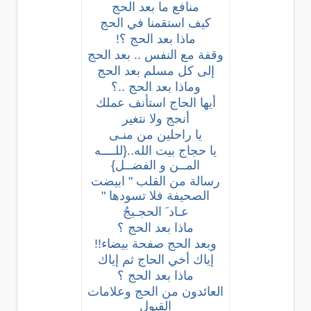
منافع ما بعد الحج
كيف استقمنا في الحج
ماذا بعد الحج ؟!
وقفة مع النفس .. بعد الحج
إلى كل مسلم بعد الحج
وماذا بعد الحج ..؟
أيها الحاج استأنف عملك
أنحج ولا نتغير
يا راحلين من منـى
يا حجاج بيت الله..{للــــه
المــن و الفضــل}
رسالة من القلب " ابيضت
الصحيفة فلا تسودها "
عـاد َ الحجـيجُ
ماذا بعد الحج ؟
وبعد الحج صفحة بيضاء!!
إياك أخي الحاج ثم إياك
ماذا بعد الحج ؟
العائدون من الحج وعلامات
القبول