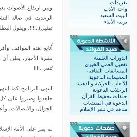
تغريدات
وبين ارتفاع الأصوات بع
واحة الأدب
البيت السعيد
الرعديد، في صالة التشر
تربية الأبناء
تمثيل)..!!!!، ويقول البطل
أُتابِع هذه المواقف وأق
نشرة الأخبار، يعلن أن الأ
الدورات العلمية
تفعيل العمل الخيري
تُنحَر..!!!!
المسابقات الثقافية
المخيمات الدعوية
الألعاب الحركية والذهنية
انتهى البرنامج كما ان
الرحلات الدعوية
حلقات تحفيظ القرآن
جاهدوا وصبروا على كل م
الدعوة في المنتديات
الجوال، والاتصالات، وأع
ساهم في نشر الإسلام
لم يمر على الأمة الإسلا