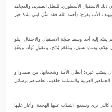
ن ذلك الاستقبال الأسطوري، للبطل الصنديد، والمجاهد
ف الأب بفرح: (أحمد الله فقد مثَّلَ ابني بلدهُ خير
 يتنبّه إليه أحد وسط ضجّة الاستقبال والاحتفال، يتلو
م، ودماءٍ تسيل، ومُقْعَدٍ يُذبَح، وعقولٍ تُوأَد، وعِفّةٍ
ل ينصّب غيره؛ أبطال الأمة وشجعانها، من صمدوا و
 الجماهير العربية والمسلمة خلفهم، تعاضدهم برسائل
ب كالتي نرى ونسمع، اشتدّت عليها الهجمة، وأغار عليها