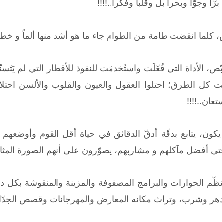
ً وجوّاً وبحراً بل وقلباً وفكراً..!!!!
ما انقضت طامة من الطوام جاء ما هو أشد منها ألماً و خطراً وانفت
بّص، الأداة التي فُعّلَت واستُخدمَت للنفوذ للأقطار التي لم يَتَس
ت كل الطرق؛ احتلوا العقول والعيون والقلوب والألسن احتلا
ستعان..!!!!
يكون، يتابع بدقّة أدقّ الدقائق في حياة أقل القوم وأوضعهم
تى أفضل مآكلهم و مشاربهم، يصوّرون على أنهم الصورة المثالية ل
ينظّم الحوارات والبرامج المصفوفة والمزينة والمنقوشة بكل د
لدهر وشرب، وتراث مكانه المعارض والمهرجانات وقصص الجدّات