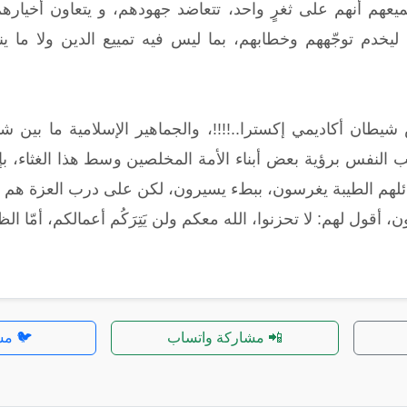
يعهم أنهم على ثغرٍ واحد، تتعاضد جهودهم، و يتعاون أخيا
ن ليخدم توجّههم وخطابهم، بما ليس فيه تمييع الدين ولا م
طان أكاديمي إكسترا..!!!!، والجماهير الإسلامية ما بين شا
ب النفس برؤية بعض أبناء الأمة المخلصين وسط هذا الغثاء، ب
ائلهم الطيبة يغرسون، ببطء يسيرون، لكن على درب العزة هم س
ون، أقول لهم: لا تحزنوا، الله معكم ولن يَتِرَكُم أعمالكم، أمّا ا
📲 مشاركة واتساب
🐦 مش