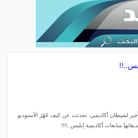
س..!!
خير لشيطان أكاديمي، تحدثت عن كيف جُهّزَ الأستوديو
تها متابعات أكاديمية إبليس..!!!!