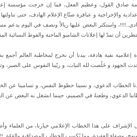
أمة صادق القول، وعظيم الفعل، فما إن خرجت مؤسسة إعلامية
ادية والإخراجية و عباقرة صنّاع الإعلام الهادف، حتى تناولتها 
دي..!!!!، واستكثر البعض عليها ريالاً ونصف في اليوم يدعم مسير
تظرين أن تمدّ لها إعلانات الشامبو الماجنة والفوط النسائية المقز
ة إعلامية نقية هادفة، بيدنا أن نخرج لمخاطبة العالم أجمع بص
دت الجهود و خَلُصت لله النيات، و ربّينا النفوس على الصبر، وتوكّلن
حّدنا الخطاب الدعوي، و نسينا حظوظ النفس، و تسامينا عن الخ
خطابنا الدعوي، وطعنهُ في الصميم، حينما انشغل به البعض عن ال
ولّى الإشراف على هذا الخطاب الإعلامي خيارنا، من العلماء و
نهج، وصفاء العقيدة، مما يُكسب الخطاب المصداقية والقوّة..!!!