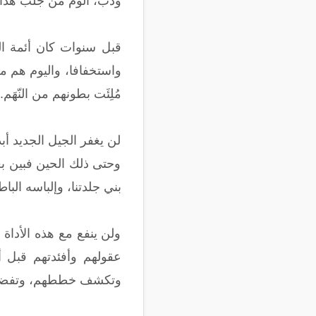
ودب، ألوم من جلب هذا الب
قبل سنوات كان أئمة ال
واستخفافا، واليوم هم من
مُلِئَت بطونهم من النّهَم..
لن يغفر الجيل الجديد أب
وحتى ذلك الحين فبين بعض
بني جلدتنا، وإلباسه الباطل
ولن ينفع مع هذه الأداة
عقولهم وأفئدتهم قبل أر
وتكشف خططهم، وتفضح ع