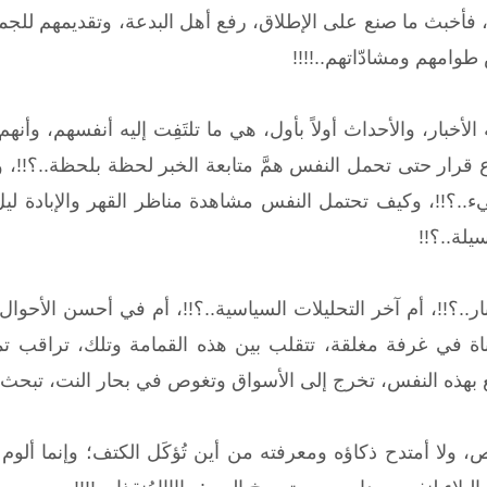
، فأخبث ما صنع على الإطلاق، رفع أهل البدعة، وتقديمهم للجمه
امهم ومشادّاتهم..!!!!
 الأخبار، والأحداث أولاً بأول، هي ما تلتَفِت إليه أنفسهم، وأن
 قرار حتى تحمل النفس همَّ متابعة الخبر لحظة بلحظة..؟!!، 
ء..؟!!، وكيف تحتمل النفس مشاهدة مناظر القهر والإبادة ليل
يلة..؟!!
خبار..؟!!، أم آخر التحليلات السياسية..؟!!، أم في أحسن الأحوال 
ا تتسمّر أمام 500 قناة في غرفة مغلقة، تتقلب بين هذه القمامة وتلك، 
 بهذه النفس، تخرج إلى الأسواق وتغوص في بحار النت، تبحث عن ق
ص، ولا أمتدح ذكاؤه ومعرفته من أين تُؤكَل الكتف؛ وإنما أل