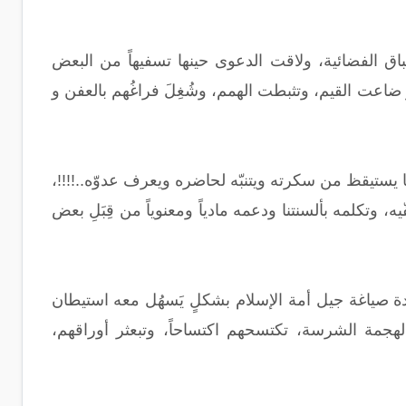
ق الفضائية، ولاقت الدعوى حينها تسفيهاً من البعض
 ضاعت القيم، وتثبطت الهمم، وشُغِلَ فراغُهم بالعفن و
 يستيقظ من سكرته ويتنبّه لحاضره ويعرف عدوّه..!!!!،
وتكلمه بألسنتنا ودعمه مادياً ومعنوياً من قِبَلِ بعض
دة صياغة جيل أمة الإسلام بشكلٍ يَسهُل معه استيطان
الهجمة الشرسة، تكتسحهم اكتساحاً، وتبعثر أوراقهم،