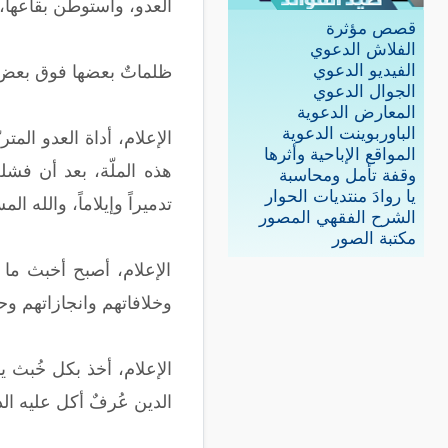
العدو، واستوطن بقاعها، برّا
قصص مؤثرة
الفلاش الدعوي
الفيديو الدعوي
ظلماتٌ بعضها فوق بعض، كل
الجوال الدعوي
المعارض الدعوية
الباوربوينت الدعوية
الإعلام، أداة العدو المتر
المواقع الإباحية وأثرها
هذه الملّة، بعد أن فشل
وقفة تأمل ومحاسبة
يا روادَ منتديات الحوار
تدميراً وإيلاماً، والله الم
الشرح الفقهي المصور
مكتبة الصور
الإعلام، أصبح أخبث ما 
وخلافاتهم وانجازاتهم وح
الإعلام، أخذ بكل خُبث 
الدين عُرفٌ أكل عليه ا