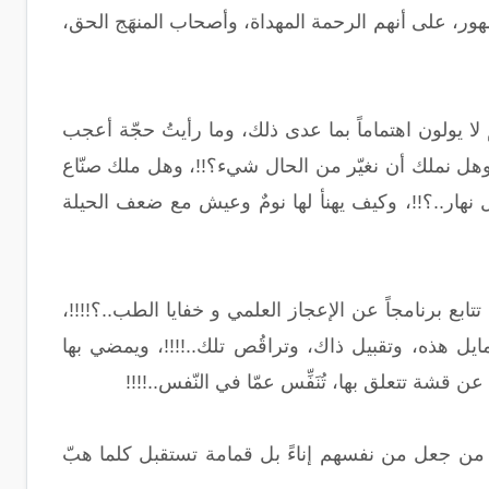
ور، على أنهم الرحمة المهداة، وأصحاب المنهَج الحق،
هم لا يولون اهتماماً بما عدى ذلك، وما رأيتُ حجّة أعجب
وهل نملك أن نغيّر من الحال شيء؟!!، وهل ملك صنّاع
 نهار..؟!!، وكيف يهنأ لها نومٌ وعيش مع ضعف الحيلة
تتابع برنامجاً عن الإعجاز العلمي و خفايا الطب..؟!!!!،
تراقب تمايل هذه، وتقبيل ذاك، وتراقُص تلك..!!!!، ويمضي بها
شة تتعلق بها، تُنَفِّس عمّا في النّفس..!!!!
وم من جعل من نفسهم إناءً بل قمامة تستقبل كلما هبّ