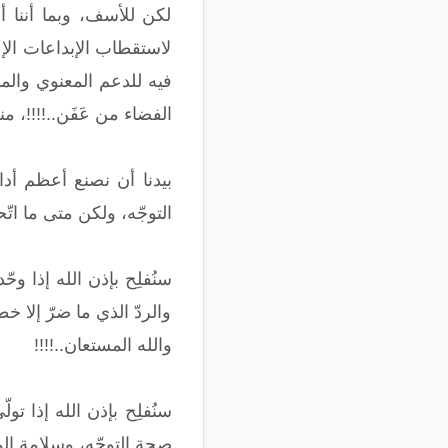
لكن للأسف، وبما أننا 
لاستقطاب الإبداعات الإعد
فيه للدعم المعنوي والما
الفضاء من عَفَن..!!!!، من
بيدنا أن نصنع أعظم أدا
التوجّه، ولكن متى ما اتّح
سنُفلِح بإذن الله إذا و
والردّ الذي ما ضرّ إلا 
والله المستعان..!!!!
سنُفلِح بإذن الله إذا ت
صحة التوجّه، وسلامة الم