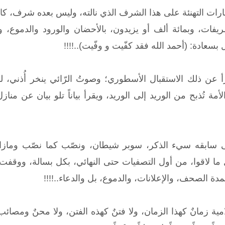
بارات التهنئة على هذا الشرف الذي نالته، وليس بعده شرف، كا
يفات، وبمائة ألف أو يزيدون، بالأحضان والورود والدموع، ويهت
 بسعادة: (أحمد الله فقد كفّيت و وفّيت)..!!!!
رأ عن ذلك الاستقبال الأسطوري؛ وصوتُ الرّائي ينخر أُذني، لم
مة تُذبح من الوريد إلى الوريد، ويقرأ بياناً تلو بيان عن منازل تهدّ
تهى سابقه سيء الذكر، سوبر شيطان، ونصّب كما نصّب ومازا
ا لاقوا، من أول التصفيات حتى النهائي، بكل بسالة، ووقفت
مدة الصحف، والإعلانات، والدموع، بل والدعاء..!!!!
مية زمانٌ كهذا الزمان، ولا فتنٌ كهذه الفتن، ولا محنٌ ومصائ