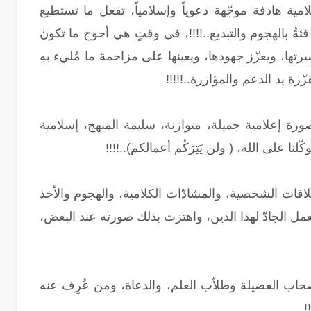
 هادفة موجّهة دعوياً وإسلامياً، تفعل ما تستطيع
فئةٌ بالهجوم والتبديع..!!!!، في وقتٍ هي أحوج ما تكون
تها، ويعزّز جهودها، ويعينها على مزاحمة ما مُليء بهِ
ّزة يد الدعم والمؤازرة..!!!!!
ورة إعلامية جميلة، متوازنة، سليمة المنهج، إسلامية
ا على الله، ( ولن يَتِرَكُم أعمالكم)..!!!!
لافات الشخصية، والمشادّات الكلامية، والهجوم والأخذ
عمل الجادّ لهذا الدين، واهتزت بذلك صورته عند البعض،
أصحاب الفضيلة وطلاّب العلم، والدعاة، ومن عُرِف عنه
!