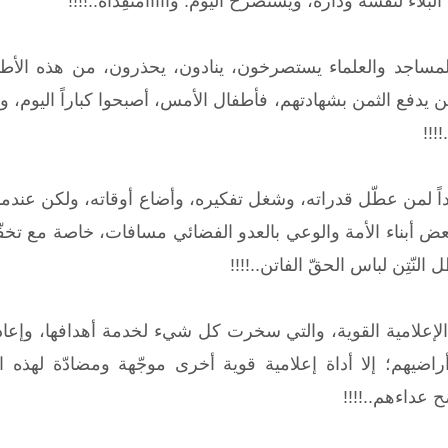
لاء لنفسه وداره، ويستصرخ اليوم: وااااامُنقِذاه..!!!!
مساجد والعلماء يستصرخون، ينادون، يحذرون، من هذه الأطبا
 يدفع الثمن بشهادتهم، فأطفال الأمس، أصبحوا كباراً اليوم، و
!!!!
داً لمن عطّل قدراته، وشغل تفكيره، وأضاع أوقاته، ولكن عندما
 أبناء الأمة والوعي بالعدو الفضائي مسافات، خاصة مع تخفّيه، 
 النّتِن لباس الحقّ الفاتن..!!!!
 الإعلامية القوية، والتي سخرت كل شيء لخدمة أهدافها، وإعا
اضيهم؛ إلا أداة إعلامية قوية أخرى موجّهة ومضادّة لهذه 
داءهم..!!!!