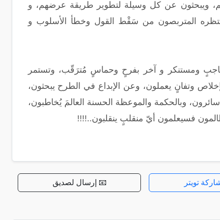
رهم، ويبحثون عن كل وسيلة لتطوير طريقة عرضهم، و
ا ينتظره المتربصون من سَقْط القول وخطأ الأسلوب و
جبٍ ومستنكر و آخر بفرحٍ وحماسٍ مُترَقّب، وتستمر
إخلاص وتفانٍ يعملون، وعن الإبداع في الطرح يبحثون،
ائرون، وبالحكمة والموعظة الحسنة العالمَ يُخاطبون،
لظالمون فسيعلمون أيّ منقلبٍ ينقلبون..!!!!
اركة تويتر
📧 إرسال لصديق