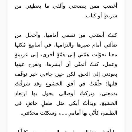
أغضب ممن ينصحني وألقي ما يعطيني من
شريطٍ أو كتاب.
كنتُ أستحي من نفسي أمامها، وأخجل من
ضآلتي أمام صبرها والتزامها، في أسابيع مُكثها
معنا تحوّلت همّتي إلى همّةٍ أخرى، إلى عزيمةٍ
وعمل، كنتُ أتمنّى أن أبشرها، وتفرح عينها
بعودتي إلى الحق. لكن حين جاءني خبر توقّف
قلبها؛ حلّقتُ في أفق الخشوع وقد شرَقْتُ
بدمعتي، وتركتُ أوصالي يجول بها ارتعاد
الخشيةِ، وبدأتُ أبكي مثل طفلٍ خائفٍ في
الظلمةِ، كأنّي بها أمامي.....، وسكتَت محدّثتي.