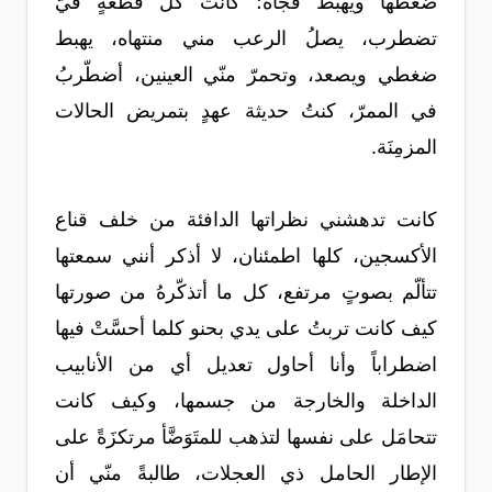
ضغطها ويهبط فجأة؛ كانت كل قطعةٍ فيّ
تضطرب، يصلُ الرعب مني منتهاه، يهبط
ضغطي ويصعد، وتحمرّ منّي العينين، أضطّربُ
في الممرّ، كنتُ حديثة عهدٍ بتمريض الحالات
المزمِنَة.
كانت تدهشني نظراتها الدافئة من خلف قناع
الأكسجين، كلها اطمئنان، لا أذكر أنني سمعتها
تتألّم بصوتٍ مرتفع، كل ما أتذكّرهُ من صورتها
كيف كانت تربتُ على يدي بحنو كلما أحسَّتْ فيها
اضطراباً وأنا أحاول تعديل أي من الأنابيب
الداخلة والخارجة من جسمها، وكيف كانت
تتحامَل على نفسها لتذهب للمتَوَضَّأ مرتكزَةً على
الإطار الحامل ذي العجلات، طالبةً منّي أن