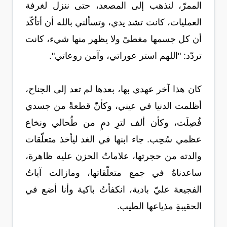
الممرّ، لنذهب إلى المصعد، حتى ننزل لغرفة
العمليات، كانت تشد يدي، وتسألني بالله أن أتأكّد
أن كل جسمها مغطىً ولا يظهر منها شيء، كانت
تردّد: "اللهم استر عوراتي، وآمن روعاتي".
كان هذا آخر عهدي بها، بعدها لم تعد إلى الجناح،
أظلمت الدنيا في عيني، وكأنّ قطعةً من جسدي
فُصِلَت، وكأن ألف لترِ دمٍ من طُحالي ونخاع
عظمي سُحِب. جاء ابنها في الغد ليأخذ متعلّقات
والدته من حجرتها، علاماتُ الحزن عليه ظاهرة،
ساعدناهُ في جمع متعلّقاتها، ومازالت آياتُ
الفجيعة عليّ بادية، انكفأتُ باكية وأنا أضع في
الحقيبةِ مذياعها الطيب.