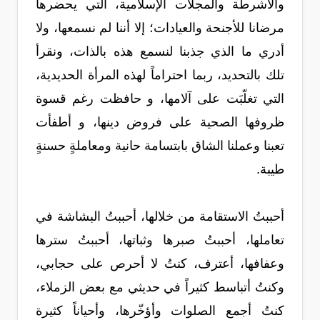
والأشرطة والمجلات الإسلامية، التي يحضرها
مرضانا للأجنحة والعيادات؛ إلا أننا لم نسمعها، ولا
أدري ما الذي جذبنا لنسمع هذه بالذات، ونقرأ
تلك بالتحديد، ربما احتراماً لهذه المرأة الحديدية،
التي تغلّبَت على آلامها، و حافظت رغم قسوة
ظروفها الصحية على فروض دينها، و أطفأت
تعبنا وعملنا الشاق بابتسامة حانية ومعاملةٍ حسنةٍ
طيبة.
أحببتُ الاستقامة من خلالها، أحببتُ البشاشة في
تعاملها، أحببتُ صبرها وثباتها، أحببتُ سترها
وعفافها، أعترف، كنتُ لا أحرص على حجابي،
وكنتُ أتباسط كثيراً في حديثي مع بعض الزملاء،
كنتُ أجمع الصلوات وأؤخّرها، وأحياناً كثيرة