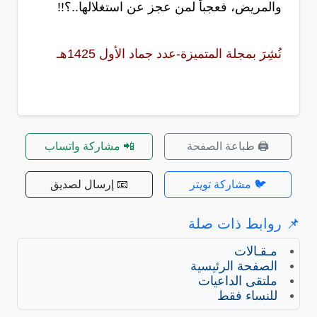
والمريض، فعجباً لمن عجز عن استغلالها..؟!!
نُشِرَ بمجلة المتميزة-عدد جماد الأول 1425هـ
🖨️ طباعة الصفحة
📲 مشاركة واتساب
🐦 مشاركة تويتر
📧 إرسال لصديق
📌 روابط ذات صلة
مـقـالات
الصفحة الرئيسية
ملتقى الداعيات
للنساء فقط