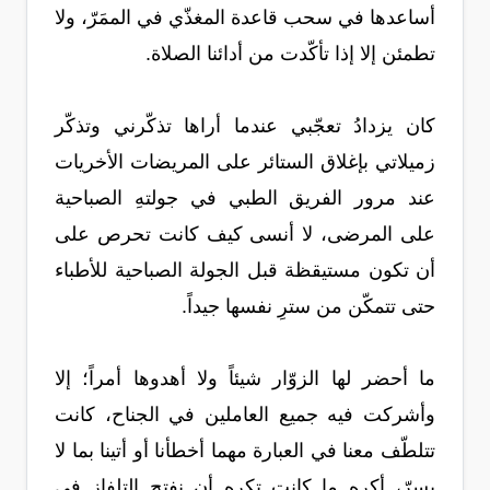
أساعدها في سحب قاعدة المغذّي في الممَرّ، ولا
تطمئن إلا إذا تأكّدت من أدائنا الصلاة.
كان يزدادُ تعجّبي عندما أراها تذكّرني وتذكّر
زميلاتي بإغلاق الستائر على المريضات الأخريات
عند مرور الفريق الطبي في جولتهِ الصباحية
على المرضى، لا أنسى كيف كانت تحرص على
أن تكون مستيقظة قبل الجولة الصباحية للأطباء
حتى تتمكّن من سترِ نفسها جيداً.
ما أحضر لها الزوّار شيئاً ولا أهدوها أمراً؛ إلا
وأشركت فيه جميع العاملين في الجناح، كانت
تتلطّف معنا في العبارة مهما أخطأنا أو أتينا بما لا
يسرّ، أكره ما كانت تكره أن نفتح التلفاز في