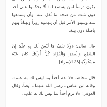
يكون درساً لمن يستمع له؛ ألا يحكموا على أحد
دون تثبت من صحة ما نُقل عنه، وأن يسمعوا
منه ويتبينوا الأمر قبل أن يتهموه زوراً وبهتاناً بتهم
باطلة دون بينة.
قال تعالى: ﴿وَلَا تَقْفُ مَا لَيْسَ لَكَ بِهِ عِلْمٌ إِنَّ
السَّمْعَ وَالْبَصَرَ وَالْفُؤَادَ كُلُّ أُولَئِكَ كَانَ عَنْهُ
مَسْئُولًا﴾ [36:الإسراء].
قال مجاهد: «لا تذم أحداً بما ليس لك به علم».
وقاله ابن عباس ـ رضي الله عنهما ـ أيضاً. وقال
العوفي: «لا ترمِ أحداً بما ليس لك به علم».