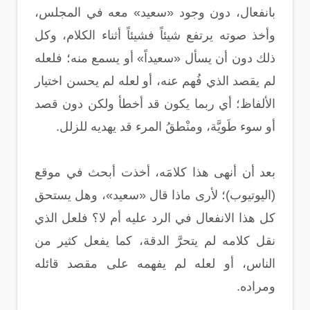
بانفعال، دون وجود «سعيد» معه في المجلس،
وأخذ صوته يرتفع شيئاً فشيئاً أثناء الكلام، وكل
ذلك دون أن يسأل «سعيداً» أو يسمع منه؛ فلعله
لم يقصد الذي فُهم عنه، أو لعله لم يحسن اختيار
الألفاظ؛ أي ربما يكون قد أخطأ ولكن دون قصد
أو سوء طَويَّة، ومنْطقُ المرء قد يهديه للزلل.
بعد أن أنهى هذا كلامَه، أخذت أبحث في موقع
(اليوتيوب)؛ لأرى ماذا قال «سعيد»، وهل يستحق
كل هذا الانفعال في الرد عليه أم لا؟ فلعل الذي
نقل كلامه لم يتحرَّ الدقة، كما يفعل كثير من
الناس، أو لعله لم يفهمه على مقصد قائله
ومراده.