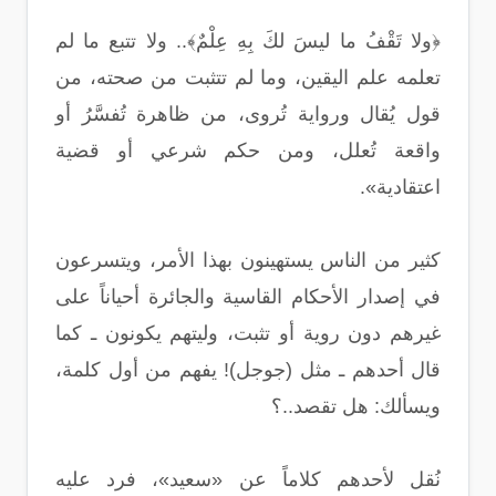
﴿ولا تَقْفُ ما ليسَ لكَ بِهِ عِلْمٌ﴾.. ولا تتبع ما لم
تعلمه علم اليقين، وما لم تتثبت من صحته، من
قول يُقال ورواية تُروى، من ظاهرة تُفسَّرُ أو
واقعة تُعلل، ومن حكم شرعي أو قضية
اعتقادية».
كثير من الناس يستهينون بهذا الأمر، ويتسرعون
في إصدار الأحكام القاسية والجائرة أحياناً على
غيرهم دون روية أو تثبت، وليتهم يكونون ـ كما
قال أحدهم ـ مثل (جوجل)! يفهم من أول كلمة،
ويسألك: هل تقصد..؟
نُقل لأحدهم كلاماً عن «سعيد»، فرد عليه