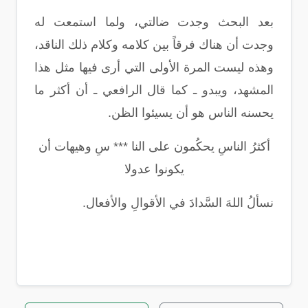
بعد البحث وجدت ضالتي، ولما استمعت له
وجدت أن هناك فرقاً بين كلامه وكلام ذلك الناقد،
وهذه ليست المرة الأولى التي أرى فيها مثل هذا
المشهد، ويبدو ـ كما قال الرافعي ـ أن أكثر ما
يحسنه الناس هو أن يسيئوا الظن.
أكثرُ الناسِ يحكُمون على النا *** سِ وهيهات أن
يكونوا عدولا
نسألُ اللهَ السَّدادَ في الأقوالِ والأفعال.