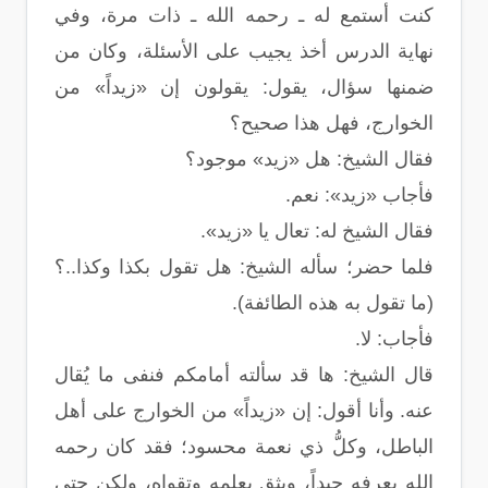
كنت أستمع له ـ رحمه الله ـ ذات مرة، وفي
نهاية الدرس أخذ يجيب على الأسئلة، وكان من
ضمنها سؤال، يقول: يقولون إن «زيداً» من
الخوارج، فهل هذا صحيح؟
فقال الشيخ: هل «زيد» موجود؟
فأجاب «زيد»: نعم.
فقال الشيخ له: تعال يا «زيد».
فلما حضر؛ سأله الشيخ: هل تقول بكذا وكذا..؟
(ما تقول به هذه الطائفة).
فأجاب: لا.
قال الشيخ: ها قد سألته أمامكم فنفى ما يُقال
عنه. وأنا أقول: إن «زيداً» من الخوارج على أهل
الباطل، وكلُّ ذي نعمة محسود؛ فقد كان رحمه
الله يعرفه جيداً، ويثق بعلمه وتقواه، ولكن حتى