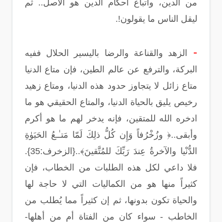
من الدين، واتباع أحكام الدين هو الأصل.. ثم
ليقل الناس ما يقولون!.
-
الزهد والقناعة والرضا باليسير الحلال ففيه
البركة، والترفع عن عالم الطين، فإن متاع الدنيا
متاع زائل لا يتجاوز حدود هذه الدنيا، ومتاع زهيد
رخيص يليق بالحياة الدنيا، والمتاع الحقيقي هو ما
ادخره الله للمتقين، فإنه يدخر لهم ما هو أكرم
وأبقى..﴿ وزُخْرُفاً وَإِن كُلُّ ذلِكَ لَمّا مَتـٰـعُ الحَيَوٰةِ
الدُّنْيا والآخرةُ عِندَ رَبِّكَ للمُتَّقينَ﴾..{الزخرف:35}.
فلا داعي لكل هذه الطلبات من الخطاب، فإن
كثيراً منها هو من الكماليات التي لا حاجة لها
والحياة تكون بدونها، ثم إن كثيراً مما يُطلب من
الخاطب - سواء كان من الفتاة أم من أهلها-