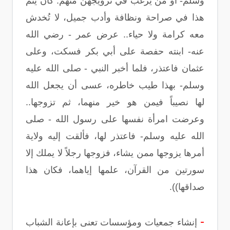
وسلم- أو من يرغب في تزويجهن منهم. كان يتم
هذا في صراحة ونظافة وأدب جميل، لا تُخدش
معه كرامة ولا حياء.. عرض عمر - رضي الله
عنه- ابنته حفصة على أبي بكر فسكت، وعلى
عثمان فاعتذر، فلما أخبر النبي - صلى الله عليه
وسلم- بهذا طيب خاطره، عسى أن يجعل الله
لها نصيباً فيمن هو خير منهما، ثم تزوجها..
وعرضت امرأة نفسها على رسول الله - صلى
الله عليه وسلم- فاعتذر لها، فألقت إليه ولاية
أمرها يزوجها ممن يشاء، فزوجها رجلاً لا يملك إلا
سورتين من القرآن، علمها إياهما، فكان هذا
صداقها)).
-
إنشاء جمعيات ومؤسسات تعنى بإعانة الشباب