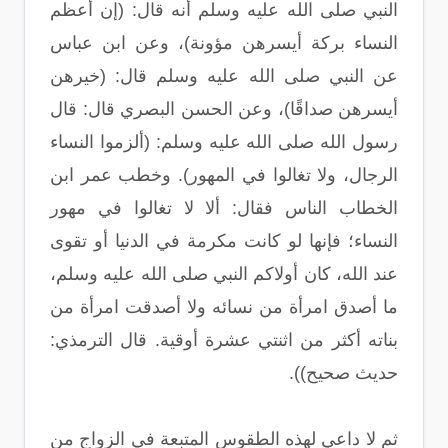
النبي صلى الله عليه وسلم أنه قال‏:‏ ‏(‏إن أعظم
النساء بركة أيسرهن مؤونة‏)،‏ وعن ابن عباس
عن النبي صلى الله عليه وسلم قال‏:‏ ‏(‏خيرهن
أيسرهن صداقًا)،‏ وعن الحسن البصري قال‏:‏ قال
رسول الله صلى الله عليه وسلم‏:‏ ‏(‏ألزموا النساء
الرجال، ولا تغالوا في المهور)‏‏.‏ وخطب عمر ابن
الخطاب الناس فقال‏:‏ ألا لا تغالوا في مهور
النساء؛ فإنها لو كانت مكرمة في الدنيا أو تقوى
عند الله، كان أولاكم النبي صلى الله عليه وسلم‏،‏
ما أصدق امرأة من نسائه ولا أصدقت امرأة من
بناته أكثر من اثنتي عشرة أوقية‏.‏ قال الترمذي‏:‏
حديث صحيح‏)).
ثم لا داعي لهذه الطقوس المتبعة في الزواج من