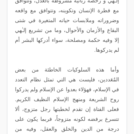
إلـٰهي و رخصة ربانية مشروطة بالعدل، وتتوافق
مع فطرة الإنسان وتكوينه، وتتوافق مع واقعه
وضروراته وملابسات حياته المتغيرة في شتى
البقاع والأزمان والأحوال، وما من تشريع إلـٰهي
إلا وفيه حكمة ومصلحة، سواء أدركها البشر أم
لم يدركوها.
وأما هذه السلوكيات الخاطئة من بعض
المُعَددين، فليست هي التي تمثل نظام التعدد
في الإسلام، فهؤلاء بعدوا عن الإسلام ولم يدركوا
روح الشريعة ومنهج الإسلام النظيف الكريم.
فعلى الفتاة إن تقدم لخطبتها رجل متزوج، ألا
تتسرع برفضه لكونه متزوجاً، فربما يكون على
درجة من الدين والخلق والعقل، وفيه من