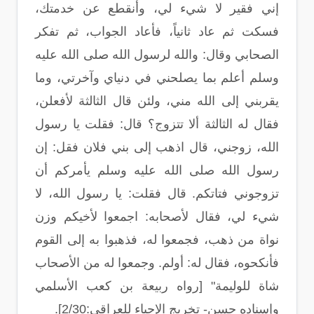
إني فقير لا شيء لي، وأنقطع عن خدمتك،
فسكت ثم عاد ثانياً، فأعاد الجواب، ثم تفكر
الصحابي وقال: والله لرسول الله صلى الله عليه
وسلم أعلم بما يصلحني في دنياي وآخرتي، وما
يقربني إلى الله مني، ولئن قال الثالثة لأفعلن،
فقال له الثالثة ألا تتزوج؟ قال: فقلت يا رسول
الله، زوجني، قال اذهب إلى بني فلان فقل: إن
رسول الله صلى الله عليه وسلم يأمركم أن
تزوجوني فتاتكم. قال فقلت: يا رسول الله، لا
شيء لي، فقال لأصحابه: اجمعوا لأخيكم وزن
نواة من ذهب، فجمعوا له، فذهبوا به إلى القوم
فأنكحوه، فقال له: أولم. وجمعوا له من الأصحاب
شاة للوليمة" [رواه ربيعة بن كعب الأسلمي
وإسناده حسن- تخريج الإحياء للعراقي:2/30].