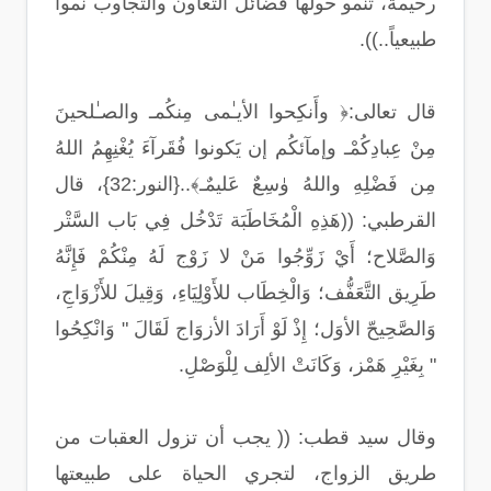
رحيمة، تنمو حولها فضائل التعاون والتجاوب نمواً
طبيعياً..)).
قال تعالى:﴿ وأَنكِحوا الأيـٰمى مِنكُمـ والصـٰلحينَ
مِنْ عِبادِكُمْـ وإمآئكُم إن يَكونوا فُقَرآءَ يُغْنِهِمُ اللهُ
مِن فَضْلِهِ واللهُ وٰسِعٌ عَليمٌـ﴾..{النور:32}، قال
القرطبي: ((هَذِهِ الْمُخَاطَبَة تَدْخُل فِي بَاب السَّتْر
وَالصَّلاح؛ أَيْ زَوِّجُوا مَنْ لا زَوْج لَهُ مِنْكُمْ فَإِنَّهُ
طَرِيق التَّعَفُّف؛ وَالْخِطَاب للأَوْلِيَاءِ، وَقِيلَ للأَزْوَاجِ،
وَالصَّحِيحّ الأوَل؛ إِذْ لَوْ أَرَادَ الأزوَاج لَقَالَ " وَانْكِحُوا
" بِغَيْرِ هَمْز، وَكَانَتْ الألِف لِلْوَصْلِ.
وقال سيد قطب: (( يجب أن تزول العقبات من
طريق الزواج، لتجري الحياة على طبيعتها