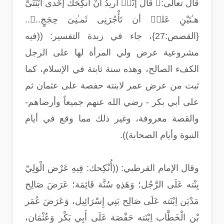
قال تعالى:﴿ قالَ إنّىۤ أُريدُ أَنْ أُنكِحَكَ إحْدى ابْنَتَىَّ
هـٰتَيْنِ عَلىۤ أن تَأْجُرَنِى ثَمـٰنِىَ حِجَجٍ..﴾..
{القصص:27}، جاء في زبدة التفسير: ((فيه
مشروعية عرض ولي المرأة لها على الرجل
الكفء الصالح، وهذه سنة ثابتة في الإسلام، كما
ثبت من عرض عمر لابنته حفصة على عثمان ثم
على أبي بكر - رضي الله عنهم جميعاً وأرضاهم-
والقصة معروفة، وغير ذلك مما وقع في أيام
النبوة وأيام الصحابة)).
وقال الإمام القرطبي: ((أُنْكِحك: فِيهِ عَرْض الْوَلِيّ
بِنْته عَلَى الرَّجُل؛ وَهَذِهِ سُنَّة قَائِمَة؛ عَرَضَ صَالِح
مَدْيَن اِبْنَته عَلَى صَالِح بَنِي إِسْرَائِيل، وَعَرَضَ عُمَر
بْن الْخَطَّاب اِبْنَته حَفْصَة عَلَى أَبِي بَكْر وَعُثْمَان،