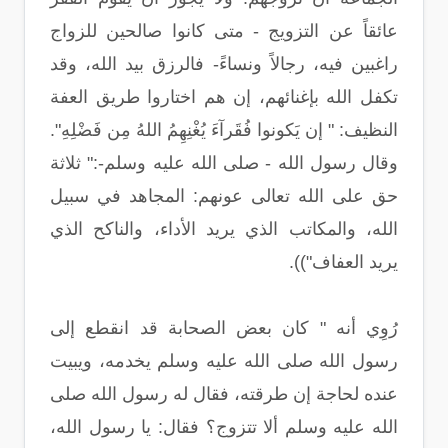
عائقاً عن التزويج - متى كانوا صالحين للزواج
راغبين فيه، رجالاً ونساءً- فالرزق بيد الله، وقد
تكفل الله بإغنائهم، إن هم اختاروا طريق العفة
النظيف: " إن يَكونوا فُقَرآءَ يُغْنِهِمُ اللهُ مِن فَضْلِهِ".
وقال رسول الله - صلى الله عليه وسلم-:" ثلاثة
حق على الله تعالى عونهم: المجاهد في سبيل
الله، والمكاتب الذي يريد الأداء، والناكح الذي
يريد العفاف")).
رُوِي أنه " كان بعض الصحابة قد انقطع إلى
رسول الله صلى الله عليه وسلم يخدمه، ويبيت
عنده لحاجة إن طرقته، فقال له رسول الله صلى
الله عليه وسلم ألا تتزوج؟ فقال: يا رسول الله،