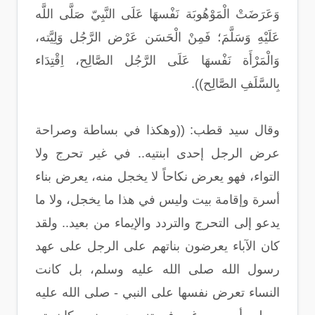
وَعَرَضَتْ الْمَوْهُوبَة نَفْسهَا عَلَى النَّبِيّ صَلَّى اللَّه
عَلَيْهِ وَسَلَّمَ؛ فَمِنْ الْحَسَن عَرْض الرَّجُل وَلِيَّته،
وَالْمَرْأَة نَفْسهَا عَلَى الرَّجُل الصَّالِح، اِقْتِدَاء
بِالسَّلَفِ الصَّالِح)).
وقال سيد قطب: ((وهكذا في بساطة وصراحة
عرض الرجل إحدى ابنتيه.. في غير تحرج ولا
التواء، فهو يعرض نكاحاً لا يخجل منه، يعرض بناء
أسرة وإقامة بيت وليس في هذا ما يخجل، ولا ما
يدعو إلى التحرج والتردد والإيماء من بعيد.. ولقد
كان الآباء يعرضون بناتهم على الرجل على عهد
رسول الله صلى الله عليه وسلم، بل كانت
النساء تعرض نفسها على النبي - صلى الله عليه