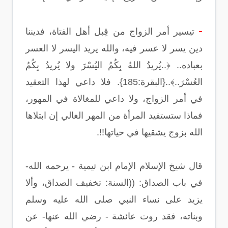
-
تيسير أمر الزواج من قِبل أهل الفتاة، فديننا
دين يسر لا عسر فيه، والله يريد اليسر لا العسر
بعباده.. ﴿..يُريدُ اللهُ بِكُمُ اليُسْرَ ولا يُريدُ بِكُمُ
العُسْرَ..﴾..{البقرة:185}. فلا داعي لهذا التعقيد
في أمر الزواج، ولا داعي للمغالاة في المهور،
فماذا ستستفيد المرأة من المهر الغالي إن ابتلاها
الله بزوج يشقيها في حياتها!!.
قال شيخ الإسلام الإمام ابن تيمية - يرحمه الله-
في باب الصداق: ((السنة:‏ تخفيف الصداق، وألا
يزيد على نساء النبي صلى الله عليه وسلم
وبناته، فقد روت عائشة - رضي الله عنها- عن