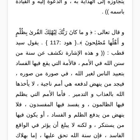
يتجاوزه إلى الهداية به ، و الدعوة إليه و القيادة
باسمه )) .
و قال تعالى : ﴿ و ما كانَ رَبُّكَ لِيُهْلِكَ القُرىٰ بِظُلْمٍ
و أَهْلُها مُصْلِحونَ ﴾..{ هود :117 } . يقول سيد
قطب : (( و هذه الإشارة تكشف عن سنة من
سنن الله في الأمم ، فالأمة التي يقع فيها الفساد
بتعبيد الناس لغير الله ، في صورة من صوره ،
فيجد من ينهض لدفعه هي أمم ناجية ، لا يأخذها
الله بالعذاب و التدمير . فأما الأمم التي يظلم
فيها الظالمون ، و يفسد فيها المفسدون ، فلا
ينهض من يدفع الظلم و الفساد ، أو يكون فيها
من يستنكر ، و لكنه لا يبلغ أن يؤثر في الواقع
الفاسد ، فإن سنة الله تحق عليها ، إما بهلاك