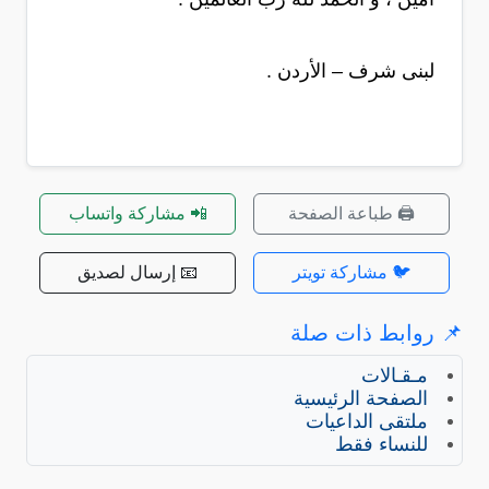
لبنى شرف – الأردن .
🖨️ طباعة الصفحة
📲 مشاركة واتساب
🐦 مشاركة تويتر
📧 إرسال لصديق
📌 روابط ذات صلة
مـقـالات
الصفحة الرئيسية
ملتقى الداعيات
للنساء فقط