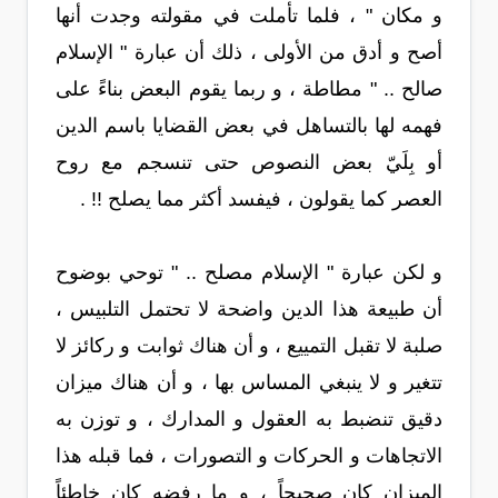
و مكان " ، فلما تأملت في مقولته وجدت أنها
أصح و أدق من الأولى ، ذلك أن عبارة " الإسلام
صالح .. " مطاطة ، و ربما يقوم البعض بناءً على
فهمه لها بالتساهل في بعض القضايا باسم الدين
أو بِلَيّ بعض النصوص حتى تنسجم مع روح
العصر كما يقولون ، فيفسد أكثر مما يصلح !! .
و لكن عبارة " الإسلام مصلح .. " توحي بوضوح
أن طبيعة هذا الدين واضحة لا تحتمل التلبيس ،
صلبة لا تقبل التمييع ، و أن هناك ثوابت و ركائز لا
تتغير و لا ينبغي المساس بها ، و أن هناك ميزان
دقيق تنضبط به العقول و المدارك ، و توزن به
الاتجاهات و الحركات و التصورات ، فما قبله هذا
الميزان كان صحيحاً ، و ما رفضه كان خاطئاً