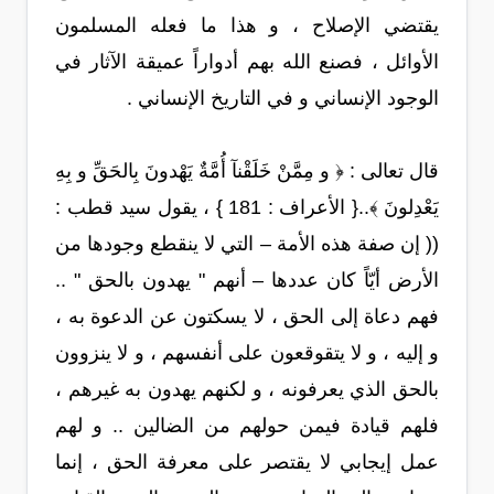
يقتضي الإصلاح ، و هذا ما فعله المسلمون
الأوائل ، فصنع الله بهم أدواراً عميقة الآثار في
الوجود الإنساني و في التاريخ الإنساني .
قال تعالى : ﴿ و مِمَّنْ خَلَقْنآ أُمَّةٌ يَهْدونَ بِالحَقِّ و بِهِ
يَعْدِلونَ ﴾..{ الأعراف : 181 } ، يقول سيد قطب :
(( إن صفة هذه الأمة – التي لا ينقطع وجودها من
الأرض أيّاً كان عددها – أنهم " يهدون بالحق " ..
فهم دعاة إلى الحق ، لا يسكتون عن الدعوة به ،
و إليه ، و لا يتقوقعون على أنفسهم ، و لا ينزوون
بالحق الذي يعرفونه ، و لكنهم يهدون به غيرهم ،
فلهم قيادة فيمن حولهم من الضالين .. و لهم
عمل إيجابي لا يقتصر على معرفة الحق ، إنما