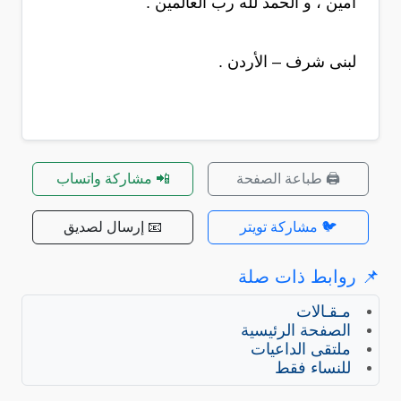
آمين ، و الحمد لله رب العالمين .
لبنى شرف – الأردن .
🖨️ طباعة الصفحة
📲 مشاركة واتساب
🐦 مشاركة تويتر
📧 إرسال لصديق
📌 روابط ذات صلة
مـقـالات
الصفحة الرئيسية
ملتقى الداعيات
للنساء فقط