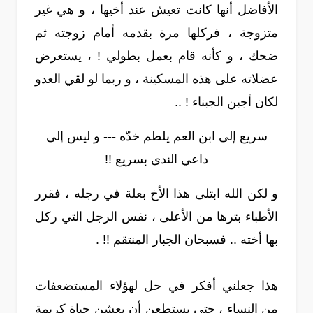
الأفاضل أنها كانت تعيش عند أخيها ، و هي غير
متزوجة ، فركلها مرة بقدمه أمام زوجته ثم
ضحك ، و كأنه قام بعمل بطولي ! ، يستعرض
عضلاته على هذه المسكينة ، و ربما لو لقي العدو
لكان أجبن الجبناء ! ..
سريع إلى ابن العم يلطم خدّه --- و ليس إلى
داعي الندى بسريع !!
و لكن الله ابتلى هذا الأخ بعلة في رجله ، فقرر
الأطباء بترها من الأعلى ، نفس الرجل التي ركل
بها أخته .. فسبحان الجبار المنتقم !! .
هذا جعلني أفكر في حل لهؤلاء المستضعفات
من النساء ، حتى يستطعن أن يعشن حياة كريمة