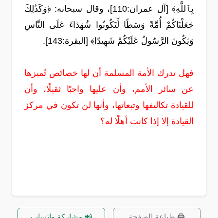
بِٱللَّهِ﴾ [آل عمران:110]، وقال سبحانه: ﴿وَكَذَٰلِكَ
جَعَلْنَاكُمْ أُمَّةً وَسَطًا لِّتَكُونُوا شُهَدَاءَ عَلَى النَّاسِ
وَيَكُونَ الرَّسُولُ عَلَيْكُمْ شَهِيدًا﴾ [البقرة:143].
فهل تدرك الأمة المسلمة أن لها خصائص تُميزها
عن سائر الأمم، وأن عليها واجبًا ثقيلًا، وأن
للقيادة تكاليفها وتبعاتها، وأنها لن تكون في مركز
القيادة إلا إذا كانت أهلًا له؟
🖨️ طباعة الصفحة
📲 مشاركة واتساب