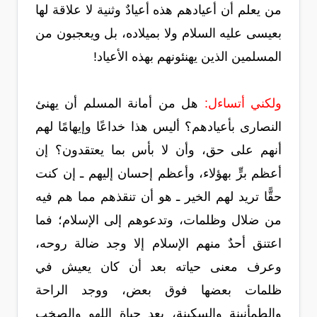
من يعلم أن أعيادهم هذه أعيادٌ وثنية لا علاقة لها
بعيسى عليه السلام ولا بميلاده، بل ويعجبون من
المسلمين الذين يهنئونهم بهذه الأعياد!
ولكني أتساءل:
هل من أمانة المسلم أن يهنئ
النصارى بأعيادهم؟ أليس هذا خداعًا وإيهامًا لهم
أنهم على حق، وأن لا بأس بما يعتقدون؟ إن
أعظم برٍّ بهؤلاء، وأعظم إحسان إليهم ـ إن كنت
حقًّا تريد لهم الخير ـ هو أن تنقذهم مما هم فيه
من ضلال وظلمات، وتدعوهم إلى الإسلام؛ فما
اعتنق أحدٌ منهم الإسلام إلا وجد ضالة روحه،
وعرف معنى حياته بعد أن كان يعيش في
ظلمات بعضها فوق بعض، ووجد الراحة
والطمأنينة والسكينة، بعد حياة اللهو والصخب