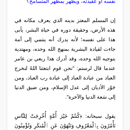
نفسه أو عقيدته، ويظهر بمظهر المتسامح؟
إن المسلم المعتز بدينه الذي يعرف مكانه في
هذه الأرض، وحقيقة دوره في حياة البشر، يأبى
هذا على نفسه؛ لأنه يدرك أنه ينتمي إلى أمة
جاءت لقيادة البشرية بمنهج الله وحده، ومهتدية
بتوجيه الله وحده، وقد أدرك هذا ربعي بن عامر
عندما قال لرستم: "نحن قوم ابتعثنا اللهُ لنخرج
العباد من عبادة العباد إلى عبادة رب العباد، ومن
جَوْر الأديان إلى عدل الإسلام، ومن ضيق الدنيا
إلى سَعة الدنيا والآخرة".
يقول سبحانه: ﴿كُنتُمْ خَيْرَ أُمَّةٍ أُخْرِجَتْ لِلنَّاسِ
تَأْمُرُونَ بِٱلْمَعْرُوفِ وَتَنْهَوْنَ عَنِ ٱلْمُنكَرِ وَتُؤْمِنُونَ