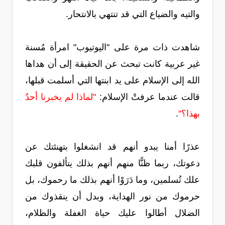
والتيه والضياع التي قد تنتهي بالانتحار.
شاهدت ذات مرة على "اليوتيوب" امرأة مُسنة
غير عربية كانت تبحث عن الحقيقة إلى أن هداها
الله إلى الإسلام على يد ابنتها التي أسلمت قبلها،
قالت عندما عرفتْ الإسلام:
"لماذا لم يخبرنا أحدٌ
بهذا؟"
.
عذرًا أمنا يبدو أنهم قد انشغلوا بتهنئتك عن
دعوتك، ربما ظنًّا منهم أنهم بذلك يتألفون قلبك
علك تُسلمين، وما دَرَوْا أنهم بذلك ما رحموك، بل
حرموك من نور الهداية، وبدل أن ينقذوك من
الضلال أطالوا عليك حياة الغفلة والظلام،