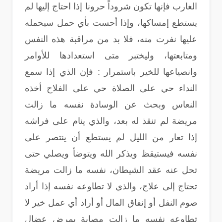
الغارب فإنها تكون شروداً حرونا إذا احتاج إليها لم
يستطع إمساكها، وإذا أحست بأي حمل سيحمله
عليها نفرت منه، فلا بد من مراقبة هذه النفس
ومتابعتها، وليختبر متى استعدادها للأوامر
وانصياعها للخير باستمرار : فإن الذي إذا سمع
النداء حي على الصلاة حي على الفلاح أخذه
النعاس وبحث عن الوسادة نفسه ما زالت
مريضة لم تنقذ له بعد، والذي ينام على فراشه
إذا تعار من الليل لم يستطع أن ينتصر على
نفسه فيستيقظ ويذكر الله ويتوضأ ويصلي حتى
تحل عنه عقد الشيطان، نفسه ما زالت مريضة
تحتاج إلى علاج، والذي لا تطاوعه نفسه إذا أراد
صوم النفل أو إنفاق المال أو أراد أي عمل خير لا
تطاوعه نفسه ما زالت مصابة بمرض عضال