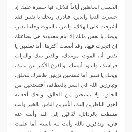
الحمقى الجاهلين أياماً قلائل، فيا حسرة عليك إذ
خسرت الدنيا والدين، فبادري ويحك يا نفس فقد
أشرفت على الهلاك، واقترب الموت وجاء النذير،
ويحك يا نفس مالك إلا أيام معدودة هي بضاعتك
إن اتجرت فيها، وقد أضعت أكثرها، أما تعلمين يا
نفس أن الموت موعدك، والقبر بيتك والتراب
فراشك، والدود أنيسك، والفزع الأكبر بين يديك،
ويحك يا نفس أما تستحين تزينين ظاهرك للخلق،
وتبارزين الله في السر بالعظائم، أفتستحين من
الخلق، ولا تستحين من الخالق، ويحك أجعلته
أهون الناظرين إليك، أتأمرين الناس بالخير وأنت
متلطخة بالرذائل، تُدْعَيْن إلى الله وأنت عنه
فارة، وتذكرين بالله وأنت لـه ناسية، أما علمت