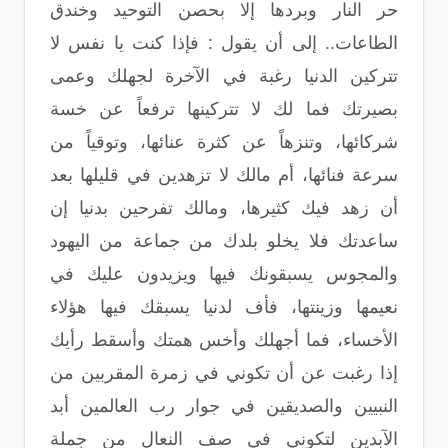
حر النار وبردها إلا بحصن التوحيد وخندق
الطاعات.. إلى أن يقول : فإذا كنت يا نفس لا
تتركين الدنيا رغبة في الآخرة لجهلك وعمى
بصيرتك فما لك لا تتركينها ترفعاً عن خسة
شركائها، وتنزهاً عن كثرة عنائها، وتوقياً من
سرعة فنائها، أم مالك لا تزهدين في قليلها بعد
أن زهد فيك كثيرها، ومالك تفرحين بدنيا إن
ساعدتك فلا يخلو بلدك من جماعة من اليهود
والمجوس يسبقونك فيها ويزيدون عليك في
نعيمها وزينتها، فأف لدنيا يسبقك فيها هؤلاء
الأخساء، فما أجهلك وأخس همتك وأسقط رأيك
إذا رغبت عن أن تكوني في زمرة المقربين من
النبيين والصديقين في جوار رب العالمين أبد
الآبدين لتكوني في صف النعال من جملة