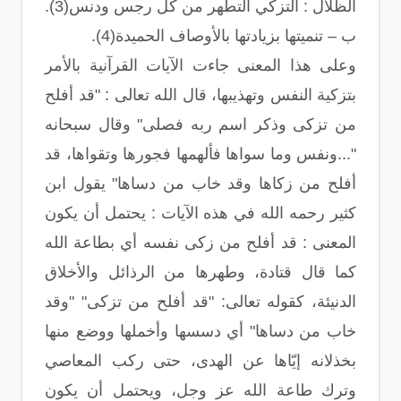
الظلال : التزكي التطهر من كل رجس ودنس(3).
ب – تنميتها بزيادتها بالأوصاف الحميدة(4).
وعلى هذا المعنى جاءت الآيات القرآنية بالأمر
بتزكية النفس وتهذيبها، قال الله تعالى : "قد أفلح
من تزكى وذكر اسم ربه فصلى" وقال سبحانه
"...ونفس وما سواها فألهمها فجورها وتقواها، قد
أفلح من زكاها وقد خاب من دساها" يقول ابن
كثير رحمه الله في هذه الآيات : يحتمل أن يكون
المعنى : قد أفلح من زكى نفسه أي بطاعة الله
كما قال قتادة، وطهرها من الرذائل والأخلاق
الدنيئة، كقوله تعالى: "قد أفلح من تزكى" "وقد
خاب من دساها" أي دسسها وأخملها ووضع منها
بخذلانه إيّاها عن الهدى، حتى ركب المعاصي
وترك طاعة الله عز وجل، ويحتمل أن يكون