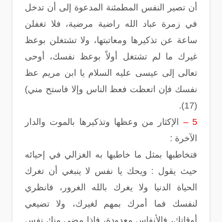
أن تصير النفس المطمئنة المدعوة إلى أن تدخل
في زمرة عباد الله راضية مرضية، فلا تغفلن
ساعة عن تذكيرها ومعاتبتها، ولا تشتغلن بوعظ
غيرك ما لم تشتغل أولاً بوعظ نفسك، أوحى
تعالى إلى عيسى عليه السلام يا ابن مريم عظ
نفسك فإن اتعظت فعظ الناس وإلا فاستح مني)
(17).
5 –
الإكثار من وعظها وتذكيرها بالموت والدار
الآخرة :
فتخاطبها بمثل ما خاطبها به الغزالي في إحيائه
حيث يقول : ويحك يا نفس لا ينبغي أن تغرك
الحياة الدنيا ولا يغرك بالله الغرور، فانظري
لنفسك فما أمرك بمهم لغيرك، ولا تضيعي
أوقاتك، فالأنفاس معدودة، فإذا مضى منك نفس