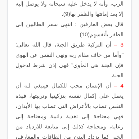
الرب، وأنه لا يدخل عليه سبحانه ولا يوصل إليه
إلا بعد إماتتها والظفر بها(9).
قال بعض العارفين : انتهى سفر الطالبين إلى
الظفر بأنفسهم(10).
3 –
أن التزكية طريق الجنة، قال الله تعالى:
"وأما من خاف مقام ربه ونهى النفس عن الهوى
فإن الجنة هي المأوى" فهي إذن شرط لدخول
الجنة.
4 –
أن الإنسان محب للكمال فينبغي لـه أن
يعمل على إكمال نفسه بتزكيتها وتربيتها، فهذه
النفس تصاب بالأعراض التي تصاب بها الأبدان،
فهي محتاجة إلى تغذية دائمة ومحتاجة إلى
رعاية، ومحتاجة كذلك إلى متابعة للازدياد من
الخير كما يزداد البدن من الطاقات والمعارف،