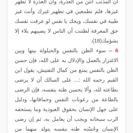
أن المذنب أنتن من العذرة، وأن العذرة لا تطهر
غيرها، فلم تطمعين في تطهير غيرك وأنت غير
طيبة في نفسك، ويحك يا نفس لو عرفت نفسك
حق المعرفة لظننت أن الناس لا يصيبهم بلاء إلا
بشؤمك(18).
6 –
سوء الظن بالنفس والحيلولة بينها وبين
الاغترار بالعمل والإدلال به على الله، فإن حسن
الظن بالنفس يمنع من كمال التفتيش، يقول ابن
القيم رحمه الله :... على السالك أن لا يرضى
بطاعته لله، وألا يحسن ظنه بنفسه، فإن الرضى
بالطاعة من رعونات النفس وحماقاتها، ودليل
على جهل الإنسان بحقوق العبودية وما يستحقه
الرب سبحانه ويجب أن يعامل به، ثم إن رضى
الإنسان وحُسْنه ظنه بنفسه يتولد منهما من