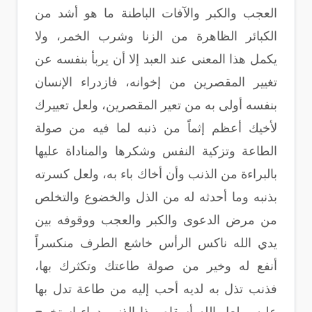
العجب والكبر والآفات الباطنة ما هو أشد من
الكبائر الظاهرة من الزنا وشرب الخمر، ولا
يكمل هذا المعنى عند العبد إلا أن يربأ بنفسه عن
تغيير المقصرين من إخوانه، فازدراء الإنسان
بنفسه أولى به من تعير المقصرين، ولعل تعييرك
لأخيك أعظم إثماً من ذنبه لما فيه من صولة
الطاعة وتزكية النفس وشكرها والمناداة عليها
بالبراءة من الذنب وأن أخاك باء به، ولعل كسرته
بذنبه وما أحدثه له من الذل والخضوع والتخلص
من مرض الدعوى والكبر والعجب ووقوفه بين
يدي الله ناكس الرأس خاشع الطرف منكسراً
أنفع له وخير من صولة طاعتك وتكثرك بها،
فذنب تذل به لديه أحب إليه من طاعة تدل بها