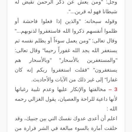
وجل: "ومن يعش عن ذكر الرحمن نقيض له
شيطانا فهو له قرين...".
وقوله سبحانه: "والذين إذا فعلوا فاحشة أو
ظلموا أنفسهم ذكروا الله فاستغفروا لذنوبهم..."
وقال تعالى: "ومن يعمل سوءاً أو يظلم نفسه ثم
يستغفر الله يجد الله غفوراً رحيما" وقال تعالى:
"والمستغفرين بالأسحار" "وبالأسحار هم
يستغفرون" "فقلت استغفروا ربكم إنه كان
غفارا" إلى غير ذلك من الآيات والأحاديث.
3 –
مخالفتها والإنكار عليها وعدم تلبية رغباتها
لأنها داعية للراحة والعصيان، يقول الغزالي رحمه
الله :
اعلم أن أعدى عدوك نفسك التي بين جنبيك، وقد
خلقت أمارة بالسوء مبالغة في الشر فرارة من