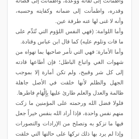
واطمأنت إلى لقائه ووعده، واطمأنت إلى قضائه
وقدره، واطمأنت إلى ضمانه وكفايته وحسبه،
وأنه لا غنى لها عنه طرفة عين.
وأما اللوامة: (فهي النفس اللؤوم التي تُنَدِّم على
ما فات وتلوم عليه) كما قال ابن عباس وقتادة.
وأما الأمارة: فهي التي تأمر صاحبها بما تهواه من
شهوات الغي واتباع الباطل؛ فإن أطاعها قادته
إلى كل شر وقبيح، ولم تكن أمارة إلا بموجب
الجهل والظلم لأنها خلقت في الأصل جاهلة
ظالمة والعدل والعلم طارئ عليها بِإِلْهَامِ فاطرها.
فلولا فضل الله ورحمته على المؤمنين ما زكت
منهم نفس واحدة، فإذا أراد الله بنفس خيراً جعل
فيها ما تزكو به وتصلح من الإرادات والتصورات
وإذا لم يرد بها ذلك تركها على حالتها التي خلقت