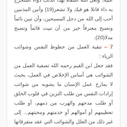
عليه، ولعل الله أسقاه بهذا الذنب دواء استخرج
به داء قاتلا هو فيك ولا تشعر(19) وأنين المذنبين
أحب إلى الله من دجل المسبحين، وأن تبين نائماً
وتصبح معترفاً خير من أن تبيت قائماً وتصبح
مدلا(20).
7 –
تنقية العمل من حظوظ النفس وشوائب
الرياء :
فقد جعل ابن القيم رحمه الله تصفية العمل من
الشوائب هي أساس الإخلاص في العمل، بحيث
لا يمازج عمل الإنسان ما يشوبه من شوائب
إرادات النفس من طلب التزين في قلوب الخلق
أو طلب مدحهم والهرب من ذمهم، أو طلب
تعظيمهم أو أموالهم أو خدمتهم ومحبتهم... إلى
غير ذلك من العلل والشوائب التي عقد متفرقاتها