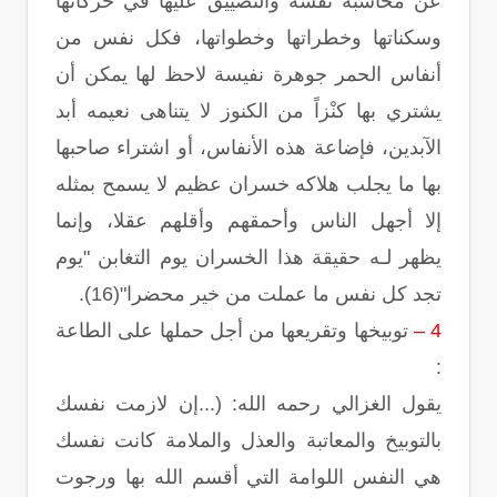
عن محاسبة نفسه والتضييق عليها في حركاتها
وسكناتها وخطراتها وخطواتها، فكل نفس من
أنفاس الحمر جوهرة نفيسة لاحظ لها يمكن أن
يشتري بها كنْزاً من الكنوز لا يتناهى نعيمه أبد
الآبدين، فإضاعة هذه الأنفاس، أو اشتراء صاحبها
بها ما يجلب هلاكه خسران عظيم لا يسمح بمثله
إلا أجهل الناس وأحمقهم وأقلهم عقلا، وإنما
يظهر لـه حقيقة هذا الخسران يوم التغابن "يوم
تجد كل نفس ما عملت من خير محضرا"(16).
4 –
توبيخها وتقريعها من أجل حملها على الطاعة
:
يقول الغزالي رحمه الله: (...إن لازمت نفسك
بالتوبيخ والمعاتبة والعذل والملامة كانت نفسك
هي النفس اللوامة التي أقسم الله بها ورجوت