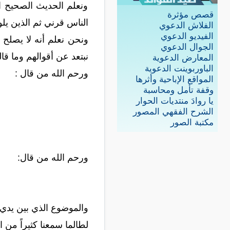
ونعلم الحديث الصحيح ا
قصص مؤثرة
الناس قرني ثم الذين يلو
الفلاش الدعوي
الفيديو الدعوي
ونحن نعلم أنه لا يصلح آخ
الجوال الدعوي
نبتعد عن أقوالهم وما قا
المعارض الدعوية
الباوربوينت الدعوية
ورحم الله من قال :
المواقع الإباحية وأثرها
وقفة تأمل ومحاسبة
يا روادَ منتديات الحوار
الشرح الفقهي المصور
مكتبة الصور
ورحم الله من قال:
والموضوع الذي بين يدي 
لطالما سمعنا كثيراً من