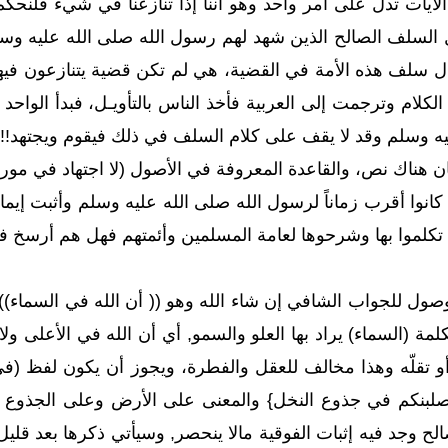
الآيات تدل على أمر واحد وهو أننا إذا تنازعنا في شيء فلنحكّ
السلف الصالح الذين شهد لهم رسول الله صلى الله عليه وسل
ال سلف هذه الأمة في القضية، هي لم تكن قضية يتنازعون فيها 
كلام وترجمت إلى العربية فأخذ الناس بالتأويـل، فبدأ الواح
ه وسلم وقد لا يقف على كلام السلف في ذلك فيقوم ويجتهد!!
 كان هناك نص، والقاعدة المعروفة في الأصول (لا اجتهاد في مورد
 كانوا أقرب زماناً لرسول الله صلى الله عليه وسلم وأثبت إيمان
 تكلموا بها وشرحوها لعامة المسلمين وأئمتهم فهل هم أرسخ ف
ول للجواب الشافي إن شاء الله وهو (( أن الله في السماء)
لمة (السماء) يراد بها العلو والسمو, أي أن الله في الأعلى ولا
و تقلّه وهذا مخالف للعقل والفطرة، ويجوز أن يكون لفظ (ف
صلبنكم في جذوع النخل} والمعنى على الأرض وعلى الجذوع ل
ح وجد فيه إثبات الفوقية مالا ينحصر, وسيأتي ذكرها بعد قل