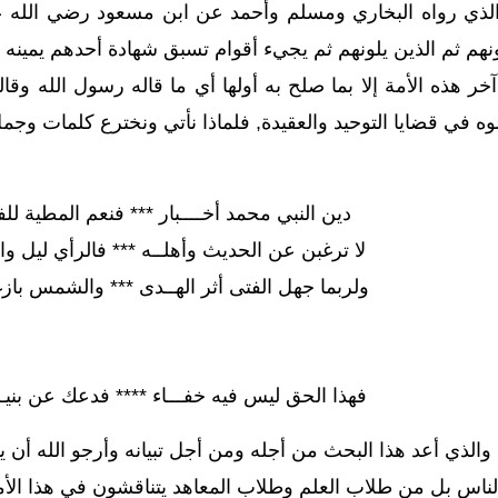
لذي رواه البخاري ومسلم وأحمد عن ابن مسعود رضي الله عن
نهم ثم الذين يلونهم ثم يجيء أقوام تسبق شهادة أحدهم يمينه و
ر هذه الأمة إلا بما صلح به أولها أي ما قاله رسول الله وقاله 
لوه في قضايا التوحيد والعقيدة, فلماذا نأتي ونخترع كلمات وجم
دين النبي محمد أخــــبار *** فنعم المطية للفتى
لا ترغبن عن الحديث وأهلــه *** فالرأي ليل وال
ولربما جهل الفتى أثر الهــدى *** والشمس بازغة 
فهذا الحق ليس فيه خفـــاء **** فدعك عن بنيـ
والذي أعد هذا البحث من أجله ومن أجل تبيانه وأرجو الله أن
 الناس بل من طلاب العلم وطلاب المعاهد يتناقشون في هذا الأم