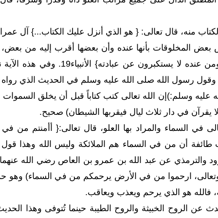
 قال تعالى: { هو الذي أنزل عليك الكتاب...} آل عمران 7، {تنزيل الكتاب من الله العزيز العليم} غاف
في السموات والأرض ومن عنده لا ي
 وقول رسول الله صلى الله عليه وسلم في الحديث الذي رواه ا
عليه وسلم:)إن الله تعالى كتب كتاباً قبل أن يخلق السموات و
ا يقرآن في دار ثلاث ليال فيقربها الشيطان) صحيح.
 طائفة أن من في السماء هم الملائكة وليس الله وهذا قول ب
وود والترمذي عن عبد الله بن عمرو بن العاص رضي الله عنهما
تعالى، ارحموا من في الأرض يرحمكم من في السماء) وهو حد
ة، فالله هو الذي يرحم ويعذب ويعاقب.
ث عن الروح الخبيثة والروح الطيبة حينما تُتوفى وهذا الح