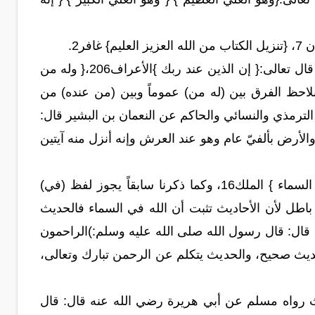
ر2.
التصريح باختصاص بعض المخلوقات بأنها عنده وأن بعضها أقرب إليه من بعض، قال تعالى:{ إن الذين عند ربك }الأعراف206،{ وله من
ستكبرون عن عبادته} الأنبياء19. وفي هذه الآية نلاحظ الفرق بين (له من) عموماً وبين (من عنده) من
لترمذي والنسائي والحاكم عن النعمان بن البشير قال:
الأرض بألفيّ عام وهو عند العرش وإنه أنزل منه آيتين
التصريح بأنه تعالى في السماء والمراد بها العلو، قال تعالى:{ أأمنتم من في السماء } الملك16، وكما ذكرنا سابقاً يجوز لفظ (في)
اطل لأن الأحاديث تثبت أن الله في السماء فالحديث
 قال: قال رسول الله صلى الله عليه وسلم:)الراحمون
يث صحيح، والحديث يتكلم عن الرحمن تبارك وتعالى،
ديث رواه مسلم عن أبي هريرة رضي الله عنه قال: قال