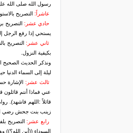
رسول الله صلى الله عليه
عاشراً:
التصريح بالاستو
حادي عشر:
التصريح برف
يستحي إذا رفع الرجل إلي
ثاني عشر:
التصريح بال
بكيفية النزول.
ونذكر الحديث الصحيح ال
ليلة إلى السماء الدنيا
ثالث عشر:
الإشارة حس
عني فماذا أنتم قائلون 
قائلاً :اللهم فاشهد). 
زينب بنت جحش رضي الله
رابع عشر:
التصريح بلفظ
السوداء ((أين الله؟)) وه