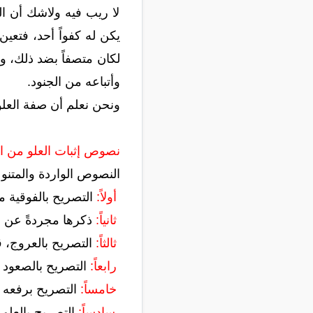
لا ريب فيه ولاشك أن ال
يكن له كفواً أحد، فتعي
لكان متصفاً بضد ذلك، و
وأتباعه من الجنود.
ونحن نعلم أن صفة العلو
نصوص إثبات العلو من ال
النصوص الواردة والمتنو
أولاً:
التصريح بالفوقية مقر
ثانياً:
ذكرها مجردةً عن الأد
ثالثاً:
التصريح بالعروج، قا
رابعاً:
التصريح بالصعود إل
خامساً:
التصريح برفعه بعض المخلوق
سادساً:
التصريح بالعلو 