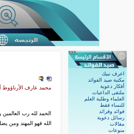
اعرف نبيك
مكتبة صيد الفوائد
أفكار دعوية
محمد عارف الأرناؤوط أبو
ملتقى الداعيات
العلماء وطلبة العلم
للنساء فقط
فوائد وفرائد
الحمد لله رب العالمين و
رسائل دعوية
الله فهو المهتد ومن يضل
مقالات
منوعات