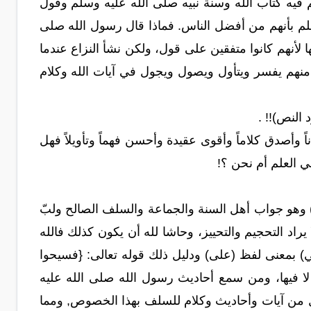
م فيه كتاب الله وسنة نبيه صلى الله عليه وسلم وقول
م بأنهم من أفضل الناس. فماذا قال رسول الله صلى
لأنهم كانوا متفقين على قول، ولكن نشأ النزاع عندما
د منهم يفسر ويتأول ويصول ويجول في آيات الله وكلام
 النص)!! .
اً وأصدق كلاماً وأقوى عقيدة وأحسن فهماً وتأويلاً فهل
ي العلم أم نحن ؟!
) وهو جواب أهل السنة والجماعة والسلف الصالح ولبّ
 يراد التحجيم والتحييز، وحاشا لله أن يكون كذلك فالله
ي) بمعنى لفظ (على) ودليل ذلك قوله تعالى: {فسيحوا
ا فيها، ومن سمع أحاديث رسول الله صلى الله عليه
يل من آيات وأحاديث وكلام للسلف بهذا الخصوص, ومما