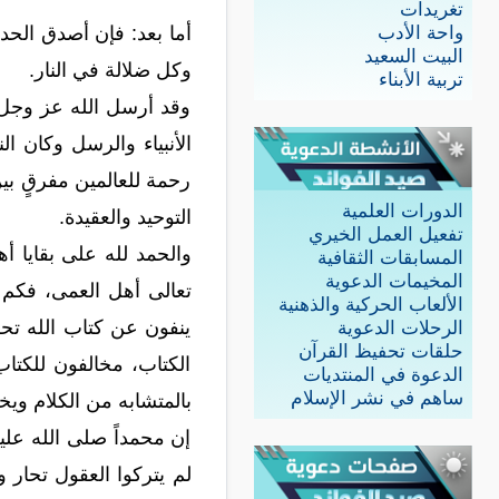
تغريدات
واحة الأدب
أما بعد: فإن أصدق الحد
البيت السعيد
وكل ضلالة في النار.
تربية الأبناء
وقد أرسل الله عز وجل 
الأنبياء والرسل وكان ال
رحمة للعالمين مفرقٍ بين
الدورات العلمية
التوحيد والعقيدة.
تفعيل العمل الخيري
والحمد لله على بقايا أ
المسابقات الثقافية
المخيمات الدعوية
تعالى أهل العمى، فكم 
الألعاب الحركية والذهنية
ينفون عن كتاب الله تحر
الرحلات الدعوية
حلقات تحفيظ القرآن
الكتاب، مخالفون للكتاب
الدعوة في المنتديات
ساهم في نشر الإسلام
بالمتشابه من الكلام ويخ
إن محمداً صلى الله علي
لم يتركوا العقول تحار 