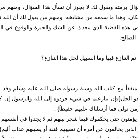
ؤال برمته ويقول لك لا يجوز أن تسأل هذا السؤال، ومنهم م
كان، وهذا ما سمعه من مشايخه، ومنهم من يقول لك أن الله في
 هذه القضية الذي يبعدك عن الشك والحيرة والوقوع في الغل
الصالح.
تم التنازع فيها وما السبيل لحل هذا التنازع؟
متفقاً مع كتاب الله وسنة رسوله صلى الله عليه وسلم وقد أ
 الحل{فإن تنازعتم في شيء فردوه إلى الله والرسول إن كنتم
ن تولى فما أرسلناك عليهم حفيظاً} .
لا يؤمنون حتى يحكموك فيما شجر بينهم ثم لا يجدوا في أنفسهم 
لذين يخالفون عن أمره أن تصيبهم فتنة أو يصيبهم عذاب أليم} 