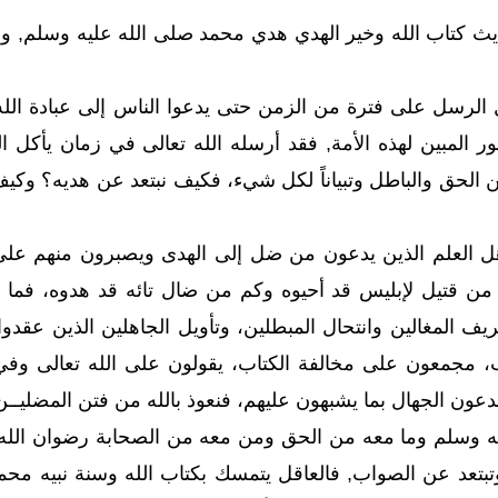
يث كتاب الله وخير الهدي هدي محمد صلى الله عليه وسلم, و
الرسل على فترة من الزمن حتى يدعوا الناس إلى عبادة الله 
نور المبين لهذه الأمة, فقد أرسله الله تعالى في زمان يأكل ا
 الحق والباطل وتبياناً لكل شيء، فكيف نبتعد عن هديه؟ وكيف 
هل العلم الذين يدعون من ضل إلى الهدى ويصبرون منهم على ا
من قتيل لإبليس قد أحيوه وكم من ضال تائه قد هدوه، فما أ
يف المغالين وانتحال المبطلين، وتأويل الجاهلين الذين عقدوا 
، مجمعون على مخالفة الكتاب، يقولون على الله تعالى وفي 
دعون الجهال بما يشبهون عليهم، فنعوذ بالله من فتن المضليــن
ه وسلم وما معه من الحق ومن معه من الصحابة رضوان الله عل
وتبتعد عن الصواب, فالعاقل يتمسك بكتاب الله وسنة نبيه م