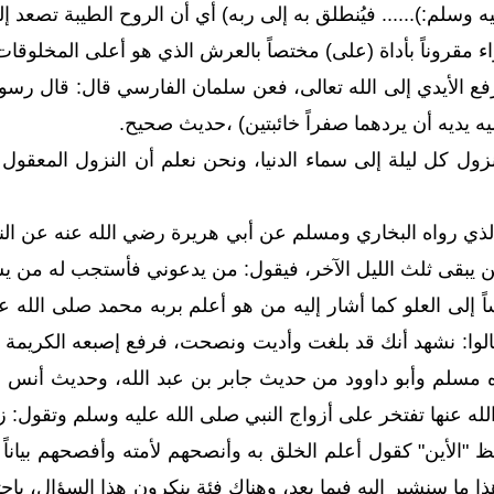
 وسلم:)...... فيُنطلق به إلى ربه) أي أن الروح الطيبة تصعد إ
اء مقروناً بأداة (على) مختصاً بالعرش الذي هو أعلى المخلوقا
ع الأيدي إلى الله تعالى، فعن سلمان الفارسي قال: قال رسول
ه يديه أن يردهما صفراً خائبتين) ،حديث صحيح.
نزول كل ليلة إلى سماء الدنيا، ونحن نعلم أن النزول المعقو
ذي رواه البخاري ومسلم عن أبي هريرة رضي الله عنه عن النبي 
 حين يبقى ثلث الليل الآخر، فيقول: من يدعوني فأستجب له من 
اً إلى العلو كما أشار إليه من هو أعلم بربه محمد صلى الله 
قالوا: نشهد أنك قد بلغت وأديت ونصحت، فرفع إصبعه الكريمة 
رواه مسلم وأبو داوود من حديث جابر بن عبد الله، وحديث أنس
 عنها تفتخر على أزواج النبي صلى الله عليه وسلم وتقول: 
 "الأين" كقول أعلم الخلق به وأنصحهم لأمته وأفصحهم بياناً ع
ذا ما سنشير إليه فيما بعد، وهناك فئة ينكرون هذا السؤال، باحت