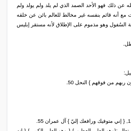
ه عن ذلك فهو الأحد الصمد الذي لم يلد ولم يولد ولم
ت مع أنه قائم بنفسه غير مخالط للعالم بائن عن خلقه
ية السُفول وهو مذموم على الإطلاق لأنه مستقر إبليس
طل.
يل:
ن ربهم من فوقهم } النحل 50.
عالى:{وهو العلي العظيم } { وهو العلي الكبير } { إنه