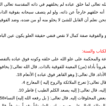
له تعالى لما خلق عباده لم يخلقهم في ذاته المقدسة تعالى الل
ن أنه خلقهم خارجاً عن ذاته، ولو لم يتصف سبحانه بفوقية الذا
نحن نعلم أن القابل للشئ لا يخلو منه أو من ضده، وضد الفوق
 والفوقية صفة كمال لا نقص فنفي حقيقة العلو يكون عين البا
كتاب والسنة:
عة والمحكمة على علو الله على خلقه وكونه فوق عباده بالتفص
وناً بأداة (من) المعينة للفوقية بالذات, قال الله تعالى:{ يخافو
اة, قال تعالى:{ وهو القاهر فوق عباده } الأنعام 18.
ل تعالى:{ تعرج الملائكة والروح إليه } المعارج 4.
يه، قال تعالى:{ إليه يصعد الكلم الطيب } فاطر 10.
ات إليه, قال تعالى: { بل رفعه الله إليه} النساء158, { إني متوفيك ورافعك إليّ } آل عمران 55.
المطلق الدال على جميع مراتب العلو ذاتاً وقدراً وشرفاً، قال ت