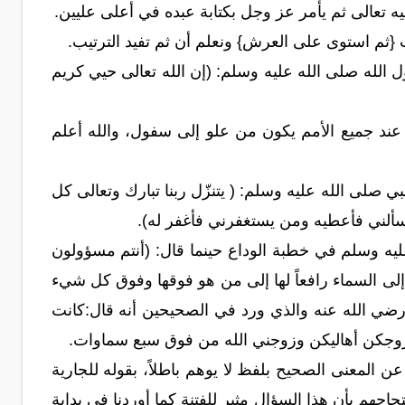
ليه تعالى ثم يأمر عز وجل بكتابة عبده في أعلى عليين.
ت {ثم استوى على العرش} ونعلم أن ثم تفيد الترتيب.
 الله صلى الله عليه وسلم: (إن الله تعالى حيي كريم
ل عند جميع الأمم يكون من علو إلى سفول، والله أعلم
صلى الله عليه وسلم: ( يتنزّل ربنا تبارك وتعالى كل
يسألني فأعطيه ومن يستغفرني فأغفر له).
عليه وسلم في خطبة الوداع حينما قال: (أنتم مسؤولون
إلى السماء رافعاً لها إلى من هو فوقها وفوق كل شيء
 رضي الله عنه والذي ورد في الصحيحين أنه قال:كانت
زوجكن أهاليكن وزوجني الله من فوق سبع سماوات.
ن المعنى الصحيح بلفظ لا يوهم باطلاً، بقوله للجارية
جاجهم بأن هذا السؤال مثير للفتنة كما أوردنا في بداية