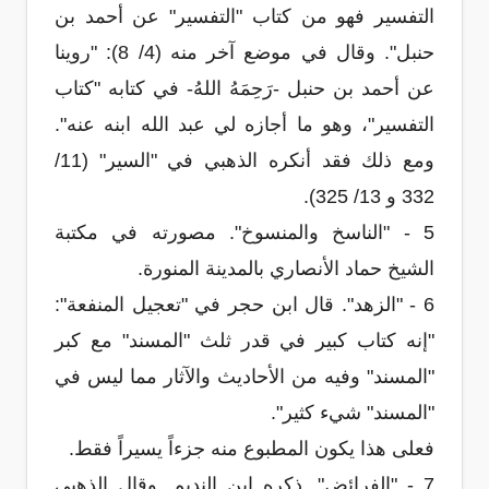
التفسير فهو من كتاب "التفسير" عن أحمد بن
حنبل". وقال في موضع آخر منه (4/ 8): "روينا
عن أحمد بن حنبل -رَحِمَهُ اللهُ- في كتابه "كتاب
التفسير"، وهو ما أجازه لي عبد الله ابنه عنه".
ومع ذلك فقد أنكره الذهبي في "السير" (11/
332 و 13/ 325).
5 - "الناسخ والمنسوخ". مصورته في مكتبة
الشيخ حماد الأنصاري بالمدينة المنورة.
6 - "الزهد". قال ابن حجر في "تعجيل المنفعة":
"إنه كتاب كبير في قدر ثلث "المسند" مع كبر
"المسند" وفيه من الأحاديث والآثار مما ليس في
"المسند" شيء كثير".
فعلى هذا يكون المطبوع منه جزءاً يسيراً فقط.
7 - "الفرائض". ذكره ابن النديم. وقال الذهبي