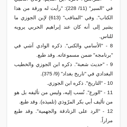
في "السير" (11/ 228): "رأيت له ورقة من هذا
الكتاب". وفي "المناقب" (613) لإبن الجوزي ما
يشير إلى أنه كان عند إبراهيم الحربي يرويه
للناس.
8 - "الأسامي والكنى". ذكره الوادي آشي في
"برنامجه" ضمن مسموعاته. وقد طبع.
9 - "حديث شعبة". ذكره ابن الجوزي والخطيب
البغدادي في "تاريخ بغداد" (9/ 375).
10 - "التاريخ". ذكره ابن الجوزي.
11 - "الورع". نُسب إليه، وليس من تأليفه بل هو
من تأليف أبي بكر المرّوذي (تلميذه). وقد طبع.
12 - "الرد على الزنادقة والجهمية". وقد طبع
مراراً.