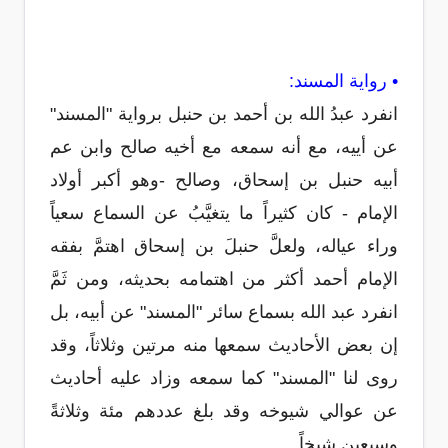
• رواية المسند:
انفرد عبدُ الله بن أحمد بن حنبل برواية "المسند"
عن أييه، مع أنه سمعه مع أخيه صالح وابن عم
أبيه حنبل بن إسحاق، وصالح -وهو أكبر أولاد
الإمام - كان كثيراً ما يتغيَّبُ عن السماع سعياً
وراء عياله، ولعلَّ حنبلَ بن إسحاق اهتمَّ بفقه
الإمام أحمد أكثر من اهتمامه بحديثه، ومن ثَمَّ
انفرد عبد الله بسماع سائر "المسند" عن أبيه، بل
إن بعض الأحاديث سمعها منه مرتين وثلاثاً، وقد
روى لنا "المسند" كما سمعه وزاد عليه أحاديث
عن عوالي شيوخه وقد بلغ عددهم مئة وثلاثةً
وسبعين شيخاً.