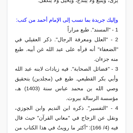
يرى، ويتبع ولا يبتدع، ويحيل ولا يتكفل.
وإليك جريدة بما نسب إلى الإمام أحمد من كتب:
1 - "المسند". طبع مراراً
2 - "العلل ومعرفة الرجال". ذكر العقيلي في
"الضعفاء" أنه قرأه على عبد الله غن أبيه. طبع
منه جزءان.
3 - "فضائل الصحابة". فيه زيادات لابنه عبد الله
وأبي بكر القطيعي. طبع في (مجلدين) بتحقيق
وصي الله بن محمد عباس سنة (1403) هـ،
مؤسسة الرسالة ببروت.
4 - "التفسير". ذكره ابن النديم وابن الجوزي،
ونقل عن الزجاج في "معاني القرآن" حيث قال
فيه (4/ 166): "أكثر ما رويتُ في هذا الكتاب من