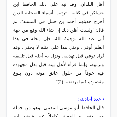
أهل البلدان. وقد نبه على ذلك الحافظ ابن
عساكر في كتابه: "ترتيب أسماء الصحابة الذين
أخرج حديثهم أحمد بن حنبل في المسند". ثم
قال: "ولست أظن ذلك إن شاء الله وقع من جهة
أبي عبد الله -رَحِمَهُ اللهُ- فإن محله في هذا
العلم أوفى، ومثل هذا على مثله لا يخفى، وقد
نُراه توفي قبل تهذييه، ونزل به أجله قبل تلفيقه
وترتيبه، وإنما قرأه لأهل بيته قبل بذل مجهوده
فيه خوفاً من حلول عائق موته دون بلوغ
مقصوده فيما يرتضيه (2)".
• عدة أحاديثه:
قال الحافظ أبو موسى المديني -وهو من جملة
من وقع له المسند كاملاً عن شيخه ابن