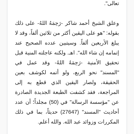
تعالى".
وعلق الشيخ أحمد شاكر -رَحِمَهُ اللهُ- على ذلك
بقوله: "هو على اليقين أكثر من ثلاثين ألفاً، وقد لا
يبلغ الأريعين ألفاً. وسيتبين عدده الصحيح عند
إتمامه إن شاء الله". اهـ. ولكنه عاجلته المنية قبل
تحقيق الأمنية -رَحِمَهُ اللهُ- وقد عمل في
"المسند" نحو الربع، ولو أتمه لكوشف بعين
الحقيقة، ولصار اليقين الذي قطع به إلى
المراجعة، فقد كشفت الطبعة الجديدة الصادرة
عن "مؤسسة الرسالة" في (50) مجلداً؛ أن عدد
أحاديث "المسند" (27647) حديثاً، بما في ذلك
المكررات وزوائد عبد الله. والله أعلم.