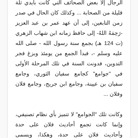
الرجال إلا بعض الصحائف التي كانت بأيدي ثلة
قليلة من الصحابة ... وكذلك كان الحال في صدر
زمن التابعين، إلى أن عهد عمر بن عبد العزيز
-رَحِمَهُ اللهُ- إلى حافظ زمانه ابن شهاب الزهري
(ت 124 هـ) بجمع سنة رسول الله - صلى الله
عليه وسلم -، فبدأ الجمع من يومئذ وبزغ فجر
التدوين، فدونت السنة في تلك المرحلة الأولى
في "جوامع" كجامع سفيان الثوري، وجامع
سفيان بن عيينة، وجامع ابن جريج، وجامع فلان
وفلان ...
وكانت تلك "الجوامع" لا تتميز بأي نظام تصنيفي،
وإنما كانت تجمع أحاديث فلان على حدة
وأحاديث فلان على حدة، وهكذا، ويسمى