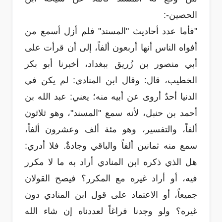
الحصين-:
"فأما عدد أحاديث "المسند" فلم أزل أسمع من
أفواه الناس أنها أربعون ألفاً، إلى أن قرأت على
أبي منصور بن زُريق ببغداد، أخبرنا أبو بكر
الخطيب، قال: وقال ابن المنادي: لم يكن في
الدنيا أحدٌ أروى عن أبيه منه؛ يعني: عبد الله بن
أحمد بن حنبل، لأنه سمع "المسند"، وهو ثلاثون
ألفاً، والتفسير، وهو مئة ألف وعشرون ألفاً،
سمع منه ثمانين ألفاً والباقي وجادةٌ. فلا أدري:
هل الذي ذكره ابن المنادي أراد به ما لا مكرر
فيه، أو أراد غيره مع المكرر؟ فيصح القولان
جميعاً، أو الاعتماد على قول ابن المنادي دون
غيره؟ ولو وجدنا فراغاً لعددناه إن شاء الله