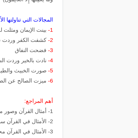
المجالات التي تناولتها ال
1-
بينت الإيمان ومثلت ل
2-
كشفت الكفر وردت ش
3-
فضحت النفاق
4-
نادت بالخير وردت ال
5-
صورت الخبيث والطي
6-
ميزت الصالح عن الطا
أهم المراجع:
1- أمثال القرآن وصور من أدبه الرفيع للدكتور عبدالرحمن حسن حبنكة الميداني
2- الأمثال في القرآن سميح عاطف الزين
3- الأمثال في القرآن محمود بن الشريف