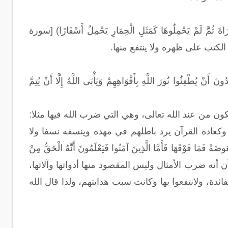
 لَمْ يَحْمِلُوهَا كَمَثَلِ الْحِمَارِ يَحْمِلُ أَسْفَارًا) [سورة
ورَ اللَّهِ بِأَفْوَاهِهِمْ وَيَأْبَى اللَّهُ إِلَّا أَنْ يُتِمَّ
كون من عند الله تعالى، وهي التي ضرب الله فيها مثلا:
وكعادة القرآن يرد باطلهم في مهده وينسفه نسفا ولا
 فَوْقَهَا فَأَمَّا الَّذِينَ آمَنُوا فَيَعْلَمُونَ أَنَّهُ الْحَقُّ مِنْ
 فَيَقُولُونَ مَاذَا أَرَادَ اللَّهُ بِهَذَا مَثَلًا) [سورة البقرة 26] بيّن لهم القرآن أنه ضرب الأمثال وليس المقصود منها أدواتها وآلاتها،
لفائدة، ولانتفعوا بها وكانت سبب هدايتهم، ولذا قال الله