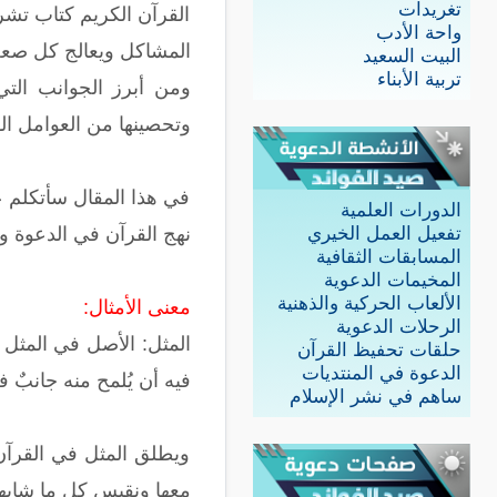
تغريدات
القرآن الكريم كتاب تشر
واحة الأدب
المشاكل ويعالج كل صعب 
البيت السعيد
تربية الأبناء
ومن أبرز الجوانب التي
وتحصينها من العوامل اله
في هذا المقال سأتكلم عن
الدورات العلمية
نهج القرآن في الدعوة و
تفعيل العمل الخيري
المسابقات الثقافية
المخيمات الدعوية
الألعاب الحركية والذهنية
معنى الأمثال:
الرحلات الدعوية
المثل: الأصل في المثل
حلقات تحفيظ القرآن
الدعوة في المنتديات
فيه أن يُلمح منه جانبٌ 
ساهم في نشر الإسلام
ويطلق المثل في القرآن 
معها ونقيس كل ما شابهها