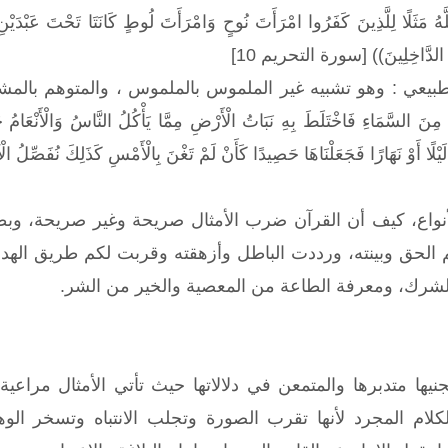
ًا لِلَّذِينَ كَفَرُوا امْرَأَتَ نُوحٍ وَامْرَأَتَ لُوطٍ كَانَتَا تَحْتَ عَبْدَيْنِ مِنْ 
مَعَ الدَّاخِلِينَ)) [سورة التحريم 10]
بيعي : وهو تشبيه غير الملموس بالملموس ، والمتوهم بالمشاهد ع
نَاهُ مِنَ السَّمَاءِ فَاخْتَلَطَ بِهِ نَبَاتُ الْأَرْضِ مِمَّا يَأْكُلُ النَّاسُ وَالْأَنْعَامُ 
َا لَيْلًا أَوْ نَهَارًا فَجَعَلْنَاهَا حَصِيدًا كَأَنْ لَمْ تَغْنَ بِالْأَمْسِ كَذَلِكَ نُفَصِّ
نواع، كيف أن القرآن ضرب الأمثال صريحة وغير صريحة، وب
لحق وبينته، ورددت الباطل وأزهقته وقربت لكم طريق الهداي
الشرك، ومعرفة الطاعة من المعصية والخير من الشر.
جنيها متدبرها والمتمعن في دلالاتها حيث تأتي الأمثال مر
الكلام المجرد لأنها تقرب الصورة وتجلب الانتباه وتسخر ا