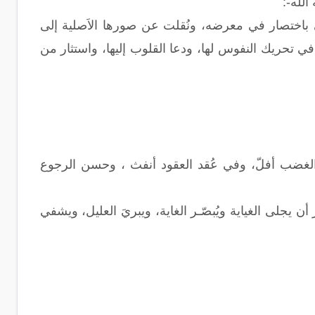
الله-:
 هي باختصار في معرضه، ونُقلت عن صورها الاَصلية إلى
ي تحريك النفوس لها، ودعا القلوب إليها، واستثار من
 الغضب أفلّ، وفي عُقد العقود أنفث ، وحسن الرجوع
 يجلى الغياية ويُبصّـر الغاية، ويبريَ العليل، ويشفي