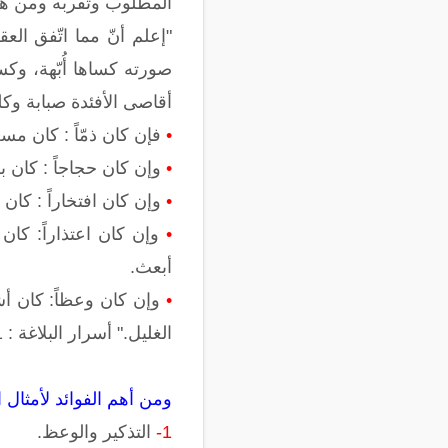
المطلوب وتقربه ومن هنا 
"إعلم أنّ مما اتّفق الع
صورته كساها أُبّهة، وك
أقاصى الأفئدة صبابة وكلف
•
فإن كان ذمّاً : كان مسه
•
وإن كان حجاجاً : كان بر
•
وإن كان افتخاراً : كان 
•
وإن كان اعتذاراً: كان
أبعث.
•
وإن كان وعظاً: كان أشف
الغليل." أسرار البلاغة : 101 ـ102.
ومن أهم الفوائد لأمثال ا
1-
التذكير والوعظ.