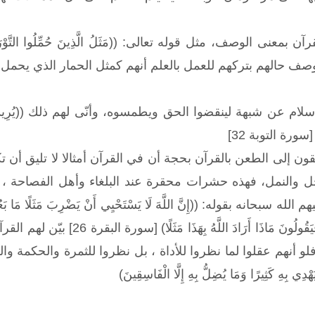
عنى الوصف، مثل قوله تعالى: ((مَثَلُ الَّذِينَ حُمِّلُوا التَّوْرَاةَ ثُمَّ
ن شبهة لينقضوا الحق ويطمسوه، وأنّى لهم ذلك ((يُرِيدُونَ أَنْ يُطْفِئُوا نُ
َ) [سورة التوبة 32]
ون إلى الطعن بالقرآن بحجة أن في القرآن أمثالا لا تليق أن ت
حل والنمل، فهذه حشرات محقرة عند البلغاء وأهل الفصاحة ، 
حانه بقوله: ((إِنَّ اللَّهَ لَا يَسْتَحْيِي أَنْ يَضْرِبَ مَثَلًا مَا بَعُوضَةً فَمَا
رَبِّهِمْ وَأَمَّا الَّذِينَ كَفَرُوا
، فلو أنهم عقلوا لما نظروا للأداة ، بل نظروا للثمرة والحكمة وا
دِي بِهِ كَثِيرًا وَمَا يُضِلُّ بِهِ إِلَّا الْفَاسِقِينَ)