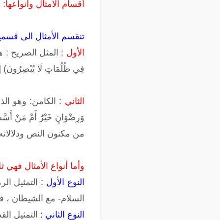
أقسام الأمثال وأنواعها:
تنقسم الأمثال الى قسمي
الأول :
المثل الصريح : هو الظا
فِي ظُلُمَاتٍ لَا يُبْصِرُونَ) [سورة البقرة 17] فلا يحتاج 
الثاني :
الكامن: وهو الذي ل
من مكنون النص ودلالاته
وأما أنواع الأمثال فهي ثلا
النوع الأول :
التمثيل الر
السلام- مع الشيطان ، ف
النوع الثاني :
التمثيل الق