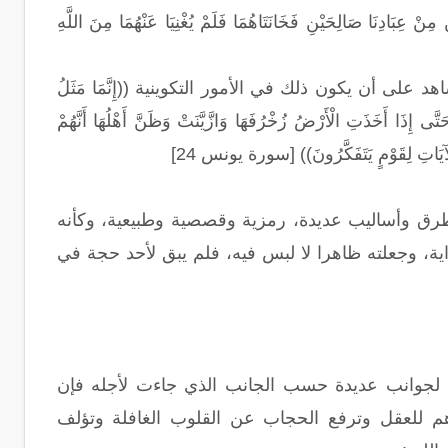
عِبَادِنَا صَالِحَيْنِ فَخَانَتَاهُمَا فَلَمْ يُغْنِيَا عَنْهُمَا مِنَ اللَّهِ
لى أن يكون ذلك في الأمور التكوينية ((إِنَّمَا مَثَلُ
حَتَّى إِذَا أَخَذَتِ الْأَرْضُ زُخْرُفَهَا وَازَّيَّنَتْ وَظَنَّ أَهْلُهَا أَنَّهُمْ
لُ الْآيَاتِ لِقَوْمٍ يَتَفَكَّرُونَ)) [سورة يونس 24]
طرق وأساليب عديدة، رمزية وقصصية وطبيعية، وكأنه
ة، وجعلته ظاهرا لا لبس فيه، فلم يبق لأحد حجة في
اعية لجوانب عديدة حسب الجانب الذي جاءت لأجله فإن
لوهم للعقل وترفع الحجاب عن القلوب الغافلة وتؤلف