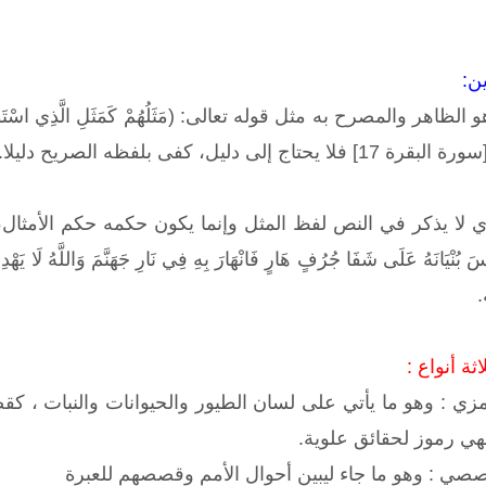
ن:
هر والمصرح به مثل قوله تعالى: (مَثَلُهُمْ كَمَثَلِ الَّذِي اسْتَوْقَدَ نَارًا فَ
إلى دليل، كفى بلفظه الصريح دليلا.
ا يذكر في النص لفظ المثل وإنما يكون حكمه حكم الأمثال، كقوله تعالى: 
.
ثة أنواع :
مزي : وهو ما يأتي على لسان الطيور والحيوانات والنبات ، كق
هي رموز لحقائق علوية.
صصي : وهو ما جاء ليبين أحوال الأمم وقصصهم للعبرة