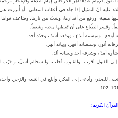
يقول الإمام عبدالقاهر الجرجاني إمام البلاغة والإعجاز –رحمه 
قلاء عليه انّ التمثيل إذا جاء في أعقاب المعاني، أو أُبرزت
سبها منقبة، ورفع من أقدارها، وشبّ من نارها، وضاعف قواها ف
اً، وقسر الطّباع على أن تُعطيها محبة وشغفاً.
 أوجع ، وميسمه ألذع ، ووقعه أشدّ ، وحدّه أحد.
هانه أنور، وسلطانه أقهر، وبيانه أبهر.
شأوه أمدّ ، وشرفه أجد ولسانه ألد.
 إلى القبول أقرب، وللقلوب أخلب، وللسخائم أسلّ، ولغَرْب
ى للصدر، وأدعى إلى الفكر، وأبلغ في التنبيه والزجر، وأجدر أن
لقرآن الكريم: