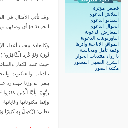
قصص مؤثرة
الفلاش الدعوي
وقد تأتي الأمثال في القرآن بم
الفيديو الدعوي
الجوال الدعوي
الجمعة 5] أي وصفهم ووصف حالهم بتركهم للعمل بالعلم أنهم كمثل الحمار الذي يحمل الكتب على ظهره ولا ينتفع منها.
المعارض الدعوية
الباوربوينت الدعوية
المواقع الإباحية وأثرها
وكالعادة يبحث أعداء الإسلام ع
وقفة تأمل ومحاسبة
نُورَهُ وَلَوْ كَرِهَ الْكَافِرُون
يا روادَ منتديات الحوار
الشرح الفقهي المصور
حيث عمد الكفار والمنافق
مكتبة الصور
بالذباب والعنكبوت والن
يبقي له وزنا حيث رد عليهم الله سب
وإنما مكنوناتها وغاياتها
تعالى: ((يُضِلُّ بِهِ كَثِيرًا وَيَهْ