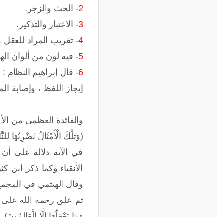
2-
الحث والزجر.
3-
الاعتبار والتذكير.
4-
تقريب المراد للعقل 
5-
فيه لون من ألوان الهد
6-
قال إبراهيم النظام : 
إيجاز اللفظ ، وإصابة ال
والفائدة العظمى من الأمث
(وَتِلْكَ الْأَمْثَالُ نَضْرِبُهَا ل
في الآية دلالة على أن 
وقال الهيثمي في المجمع (8/264) "إسناده
ثم علق رحمه الله على هذه 
وَمَا يَعْقِلُهَا إِلَّا الْعَالِمُونَ)