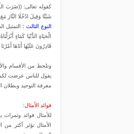
كقوله تعالى: ((ضَرَبَ اللَّهُ مَثَل
شَيْئًا وَقِيلَ ادْخُلَا النَّارَ 
النوع الثالث :
التمثيل الط
الْحَيَاةِ الدُّنْيَا كَمَاءٍ أَنْزَلْ
قَادِرُونَ عَلَيْهَا أَتَاهَا أَمْرُن
وتلحظ من الأقسام والأ
يقول للناس عرضت لكم ا
معرفة التوحيد وبطلان 
فوائد الأمثال:
للأمثال فوائد وثمرات ي
الأمثال تؤثر أكثر من 