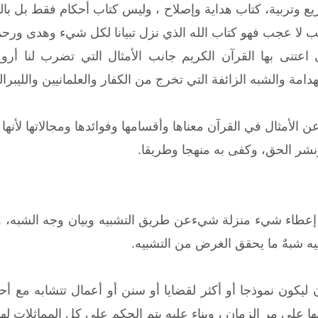
يع وتربية، كتاب هداية وإصلاح ، وليس كتاب أحكام فقط بل با
لا عجب فهو كتاب الله الذي نزل تبيانا لكل شيء وهدى ورحمة
 اعتنى بها القرآن الكريم جانب الأمثال التي تضرب لنا أرو
دامة والشبه الزائفة التي تخرج من الكفار والعلمانيين والليبر
 الأمثال في القرآن معناها وأقسامها وفوائدها ومجالاتها لأنها 
نشر الحق، وكفى به منهجا وطريقا.
 إعطاء شيء منزلة شيءعن طريق التشبيه وبيان وجه الشبه، ول
فيه شبهٌ ما يحقق الغرض من التشبيه.
ليكون نموذجا أو أكثر لقضايا أو سنن أو أعمال تتشابه مع أح
 على مر الزمان ، وبناء عليه يتم الحكم على كل المماثلات لها 