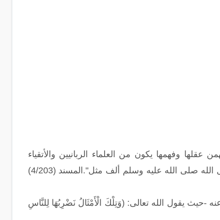
 عقلها وفهمها يكون من العلماء الربانيين والأتقياء
الأنقياء وكما ذكر ابن كثير عن عمرو بن العاص، رضي الله عنه، قال: عَقَلْتُ عن رسول الله صلى الله عليه وسلم ألف مثل".المسند (4/203)
الله تعالى: (وَتِلْكَ الْأَمْثَالُ نَضْرِبُهَا لِلنَّاسِ