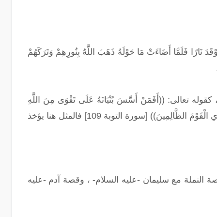
لَمَّا أَضَاءَتْ مَا حَوْلَهُ ذَهَبَ اللَّهُ بِنُورِهِمْ وَتَرَكَهُمْ
((أَفَمَنْ أَسَّسَ بُنْيَانَهُ عَلَى تَقْوَى مِنَ اللَّهِ
وَرِضْوَانٍ خَيْرٌ أَمْ مَنْ أَسَّسَ بُنْيَانَهُ عَلَى شَفَا جُرُفٍ هَارٍ فَانْهَارَ بِهِ فِي نَارِ جَهَنَّمَ وَاللَّهُ لَا يَهْدِي الْقَوْمَ الظَّالِمِينَ)) [سورة التوبة 109] فالمثل هنا يؤخذ
صة النملة مع سليمان -عليه السلام- ، وقصة آدم -عليه