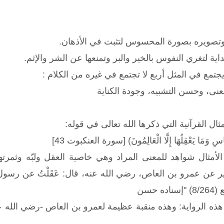
وتصويره بصورة المحسوس لتثبت في الأذهان.
اية لتغري النفوس بالخير والبر وتمنعها عن الشر والإثم.
يجتمع في المثل أربع لا تجتمع في غيره من الكلام :
معنى، وحسن التشبيه، وجودة الكناية
ال القرآنية التي ذكرها الله تعالى في قوله:
ِلنَّاسِ وَمَا يَعْقِلُهَا إِلَّا الْعَالِمُونَ) [سورة العنكبوت 43]
الأمثال شواهد للمعنى المراد وهي خاصية العقل ولبّه وثمرتهمن
 حسن
الرواية: وهذه منقبة عظيمة لعمرو بن العاص -رضي الله عنه -حيث يقول 