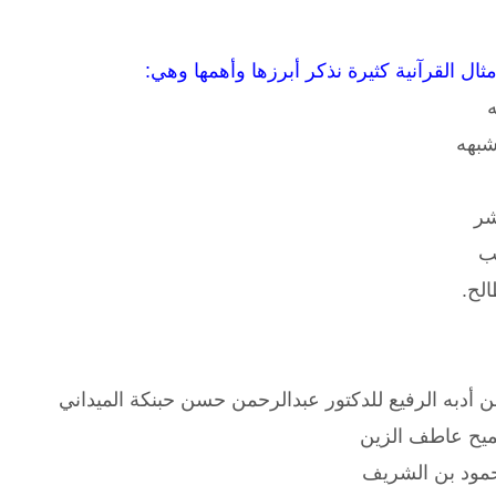
أمثال القرآنية كثيرة نذكر أبرزها وأهمها وهي:
ه
بهه
شر
ب
لح.