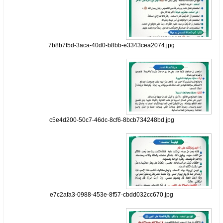
7b8b7f5d-3aca-40d0-b8bb-e3343cea2074.jpg
c5e4d200-50c7-46dc-8cf6-8bcb734248bd.jpg
e7c2afa3-0988-453e-8f57-cbdd032cc670.jpg