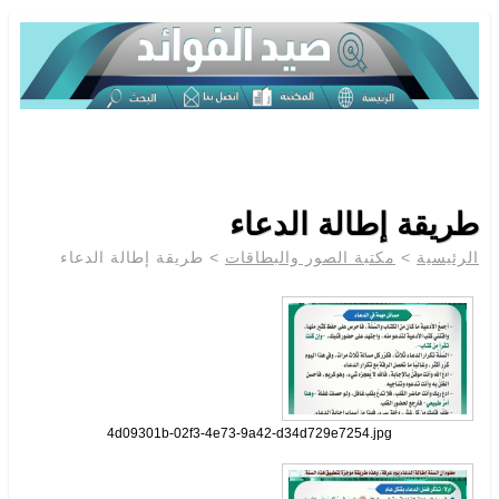
طريقة إطالة الدعاء
> طريقة إطالة الدعاء
مكتبة الصور والبطاقات
>
الرئيسية
4d09301b-02f3-4e73-9a42-d34d729e7254.jpg