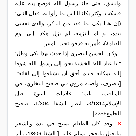
وانشق، حتى جاء رسول الله فوضع يده عليه
فسكت، وكثر بكاء الناس لما رأوا به، فقال النبي:
(إن هذا بكى لما فقد من الذكر، والذي نفسي
بيده، لو لم ألتزمه، لم يزل هكذا إلى يوم
القيامة)، فأمر به فدفن تحت المنبر.
- وكان الحسن البصري إذا حدث بهذا بكى وقال:
" يا عباد الله! الخشبة تحن إلى رسول الله شوقا
إليه بمكانه فأنتم أحق أن تشتاقوا إلى لقائه".
[بتصرف، وأصله مروي في صحيح البخاري، في
المناقب، باب: علامات النبوة قبل
الإسلام3/1314، انظر الشفا 1/304، صحيح
الجامع2256].
8-
وقد كان الطعام يسبح في يده والشجر
والجبل والحجر يسلم عليه. [ الشفا 1/306، وأثر