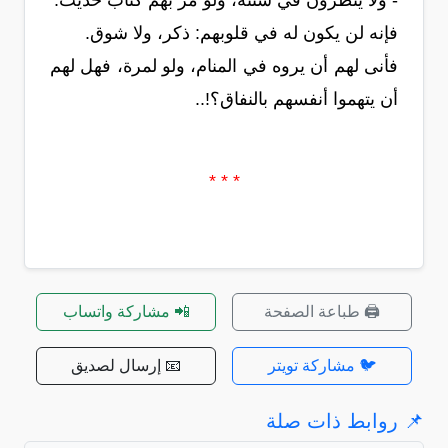
- ولا ينظرون في سنته، ولو مر بهم كتاب حديث.
فإنه لن يكون له في قلوبهم: ذكر، ولا شوق.
فأنى لهم أن يروه في المنام، ولو لمرة، فهل لهم
أن يتهموا أنفسهم بالنفاق؟!..
* * *
🖨️ طباعة الصفحة
📲 مشاركة واتساب
🐦 مشاركة تويتر
📧 إرسال لصديق
📌 روابط ذات صلة