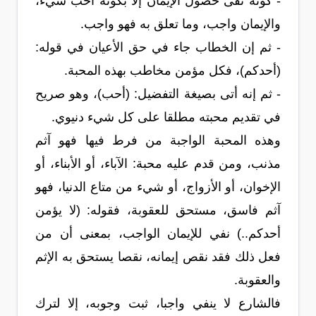
- كونه نفى حصول الإيمان إلا بكونه أحب شيء،
والإيمان واجب، وما تعلق به فهو واجب.
- ثم إن الخطاب جاء في حق الأعيان في قوله:
(أحدكم)، فكل مؤمن مخاطب بهذه المحبة.
- ثم إنه أتى بصيغة التفضيل: (أحب)، وهو صريح
في تقديم محبته مطلقا على كل شيء دنيوي.
وهذه المحبة الواجبة من فرط فيها فهو آثم
مذنب، ومن قدم عليه محبة: الآباء، أو الأبناء، أو
الإخوان، أو الأزواج، أو شيء من متاع الدنيا، فهو
آثم فاسق، مستحق للعقوبة، فقوله: (لا يؤمن
أحدكم..) نفي للإيمان الواجب، بمعنى أن من
فعل ذلك فقد نقص إيمانه، نقصا يستحق به الإثم
والعقوبة.
فالشارع لا ينفي واجبا، ثبت وجوبه، إلا لترك