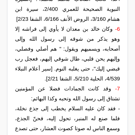
النبوية الصحيحة للعمري 2/400، سيرة ابن
هشام 3/160، الروض الأنف 6/166، الشفا 2/23]
6-
وكان خالد بن معدان لا يأوي إلى فراشه إلا
وهو يذكر من شوقه إلى رسول الله وإلى
أصحابه، ويسميهم ويقول: " هم أصلي وفصلي،
وإليهم يحن قلبي، طال شوقي إليهم، فعجل رب
قبضي إليك"، حتى يغلبه النوم. [سير أعلام النبلاء
4/539، الحلية 5/210، الشفا 2/21].
7-
وقد كانت الجمادات فضلا عن المؤمنين
تشتاق إلى رسول الله وتحبه وكذا البهائم:
- فقد كان عليه السلام يخطب إلى جذع نخلة،
فلما صنع له المنبر، تحول إليه، فحنّ الجذع،
وسمع الناس له صوتا كصوت العشار، حتى تصدع