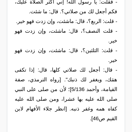
- فقلت: يا رسول الله! إني أكثر الصلاة عليك،
فكم أجعل لك من صلاتي؟. قال: ما شئت.
- قلت: الربع؟، قال: ماشئت، وإن زدت فهو خير.
- قلت النصف؟، قال: ماشئت، وإن زدت فهو
خير.
- قلت: الثلثين؟، قال: ماشئت، وإن زدت فهو
خير.
- قال: أجعل لك صلاتي كلها، قال: إذا تكفى
همَك، ويغفر لك ذنبك". [رواه الترمذي، صفة
القيامة، وأحمد 5/136]؛ لأن من صلى على النبي
صلى الله عليه بها عشرا، ومن صلى الله عليه
كفاه همه وغفر ذنبه. [انظر جلاء الأفهام لابن
القيم ص46].