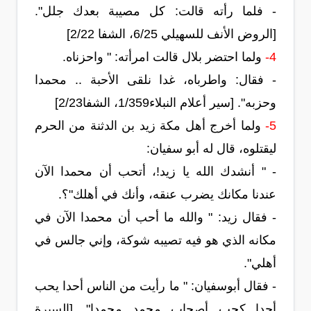
- فلما رأته قالت: كل مصيبة بعدك جلل".
[الروض الأنف للسهيلي 6/25، الشفا 2/22]
4-
ولما احتضر بلال قالت امرأته: " واحزناه.
- فقال: واطرباه، غدا نلقى الأحبة .. محمدا
وحزبه". [سير أعلام النبلاء1/359، الشفا2/23]
5-
ولما أخرج أهل مكة زيد بن الدثنة من الحرم
ليقتلوه، قال له أبو سفيان:
- " أنشدك الله يا زيد!، أتحب أن محمدا الآن
عندنا مكانك يضرب عنقه، وأنك في أهلك"؟.
- فقال زيد: " والله ما أحب أن محمدا الآن في
مكانه الذي هو فيه تصيبه شوكة، وإني جالس في
أهلي".
- فقال أبوسفيان: " ما رأيت من الناس أحدا يحب
أحدا كحب أصحاب محمد محمدا". [السيرة