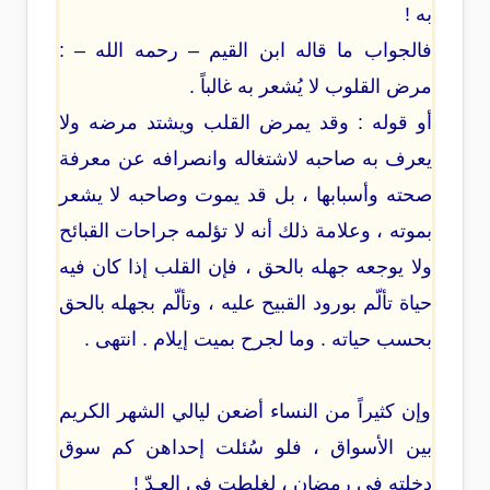
به !
فالجواب ما قاله ابن القيم – رحمه الله – :
مرض القلوب لا يُشعر به غالباً .
أو قوله : وقد يمرض القلب ويشتد مرضه ولا
يعرف به صاحبه لاشتغاله وانصرافه عن معرفة
صحته وأسبابها ، بل قد يموت وصاحبه لا يشعر
بموته ، وعلامة ذلك أنه لا تؤلمه جراحات القبائح
ولا يوجعه جهله بالحق ، فإن القلب إذا كان فيه
حياة تألّم بورود القبيح عليه ، وتألّم بجهله بالحق
بحسب حياته . وما لجرح بميت إيلام . انتهى .
وإن كثيراً من النساء أضعن ليالي الشهر الكريم
بين الأسواق ، فلو سُئلت إحداهن كم سوق
دخلته في رمضان ، لغلِطت في العـدّ !