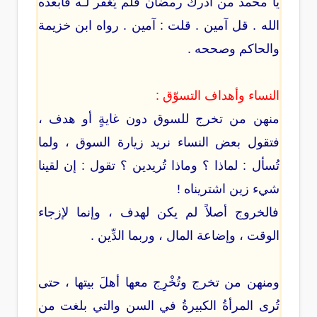
يا محمد من أدرك رمضان فلم يُغفر لـه فأبعده
الله . قل آمين . قلت : آمين . رواه ابن خزيمة
والحاكم وصححه .
النساء وأهداف التسوّق :
منهن من تخرج للسوق دون غايةٍ أو هدف ،
فتقول بعض النساء نريد زيارة السوق ، ولما
تُسأل : لماذا ؟ وماذا تُريدين ؟ تقول : إن لقينا
شيء زين اشتريناه !
فالخروج أصلاً لم يكن لهدف ، وإنما لإزجاء
الوقت ، وإضاعة المال ، وربما الدِّين .
ومنهن من تخرج وتُخْرِج معها أهلَ بيتها ، حتى
تُرى المرأةُ الكبيرةُ في السن والتي بلغت من