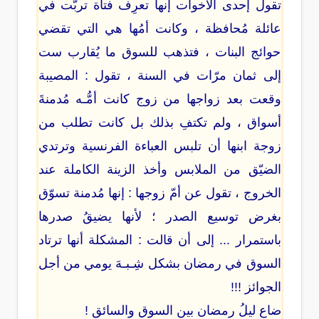
تقول إحدى الأخوات إنها تعرِف فتاة تربّت في
عائلة مُحافظة ، وكانت أمُها هي التي تقضي
حوائج البنات ، فتذهب للسوق ما يُقارب ست
إلى ثمان مرّات في السنة ، تقول : المصيبة
وقعت بعد زواجها من زوج كانت أمُّـه مُدمنةَ
أسواق ، ولم تكتفِ بذلك بل كانت تطلب من
زوجة ابنها أن تلبس العباءة الفرنسية وترتدي
الضيّق من الملابس وأخذ الزينة الكاملة عند
الخروج ، تقول عن أمّ زوجها : إنها مُدمنة تسوّق
بغرض توسيع الصدر ؛ لأنها يضيقُ صدرها
باستمرار ... إلى أن قالت : المشكلة أنها ترتاد
السوق في رمضان بشكل شِـبـهَ يومي من أجل
الجوائز !!!
ضاع ليلُ رمضان بين السوق والسائق !