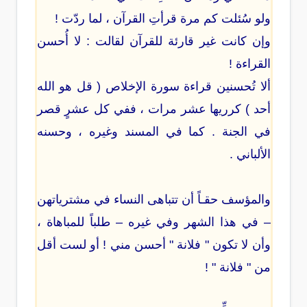
ولو سُئلت كم مرة قرأتِ القرآن ، لما ردّت !
وإن كانت غير قارئة للقرآن لقالت : لا أُحسن
القراءة !
ألا تُحسنين قراءة سورة الإخلاص ( قل هو الله
أحد ) كرريها عشر مرات ، ففي كل عشرٍ قصر
في الجنة . كما في المسند وغيره ، وحسنه
الألباني .
والمؤسف حقـاً أن تتباهى النساء في مشترياتهن
– في هذا الشهر وفي غيره – طلباً للمباهاة ،
وأن لا تكون " فلانة " أحسن مني ! أو لست أقل
من " فلانة " !