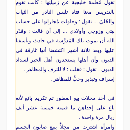
تقول مُعلِّمة خليجية عن زميلتِها : كانت تقوم
بالتدريس معنا فتاة تلبس النادر من الثياب
والحُليّ ... تقول : وحاولت مُجاراتِها على حساب
بيتي وزوجي وأولادي ... إلى أن قالت : وقدّر
الله أن تموت تلك المُدرِّسة في حادث وتأسفنا
عليها وبعد ثلاثة أشهر اكتشفنا أنها غارقة في
الديون وأن أهلَها يستجدون أهلَ الخير لسداد
الديون ، تقول : فقلت : لا للترف والمظاهر .
إسراف وتبذير وحبٌّ للمظاهر .
في أحد محلات بيع العطور تم تكريم بائع لأنه
باع على إحداهن ما قيمته خمسة عشر ألف
ريال مرة واحدة .
وامرأة اشترت من محِلاًّ يبيع صابون الجسم