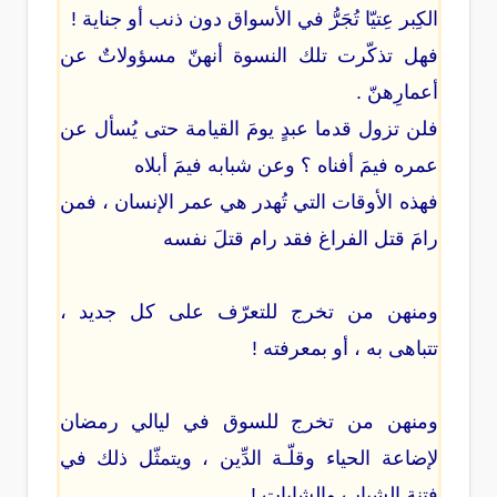
الكِبر عِتيّا تُجَرُّ في الأسواق دون ذنب أو جناية !
فهل تذكّرت تلك النسوة أنهنّ مسؤولاتٌ عن
أعمارِهنّ .
فلن تزول قدما عبدٍ يومَ القيامة حتى يُسأل عن
عمره فيمَ أفناه ؟ وعن شبابه فيمَ أبلاه
فهذه الأوقات التي تُهدر هي عمر الإنسان ، فمن
رامَ قتل الفراغ فقد رام قتلَ نفسه
ومنهن من تخرج للتعرّف على كل جديد ،
تتباهى به ، أو بمعرفته !
ومنهن من تخرج للسوق في ليالي رمضان
لإضاعة الحياء وقلّـة الدِّين ، ويتمثّل ذلك في
فتنة الشباب والشابات !