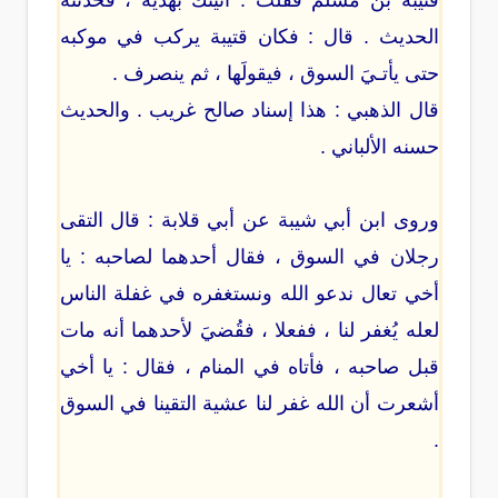
قتيبة بن مسلم فقلت : أتيتك بهدية ، فحدثته
الحديث . قال : فكان قتيبة يركب في موكبه
حتى يأتـيَ السوق ، فيقولَها ، ثم ينصرف .
قال الذهبي : هذا إسناد صالح غريب . والحديث
حسنه الألباني .
وروى ابن أبي شيبة عن أبي قلابة : قال التقى
رجلان في السوق ، فقال أحدهما لصاحبه : يا
أخي تعال ندعو الله ونستغفره في غفلة الناس
لعله يُغفر لنا ، ففعلا ، فقُضيَ لأحدهما أنه مات
قبل صاحبه ، فأتاه في المنام ، فقال : يا أخي
أشعرت أن الله غفر لنا عشية التقينا في السوق
.