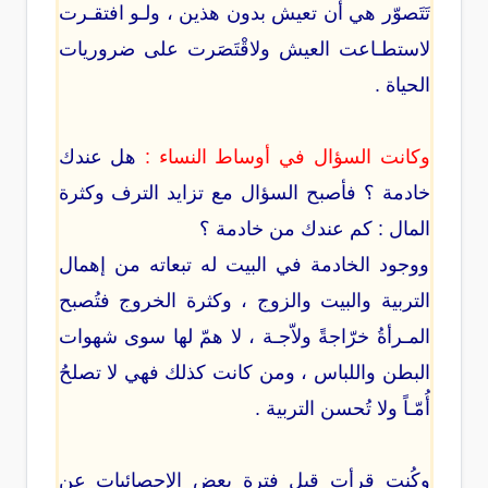
تَتَصوّر هي أن تعيش بدون هذين ، ولـو افتقـرت
لاستطـاعت العيش ولاقْتَصَرت على ضروريات
الحياة .
وكانت السؤال في أوساط النساء :
هل عندك
خادمة ؟ فأصبح السؤال مع تزايد الترف وكثرة
المال : كم عندك من خادمة ؟
ووجود الخادمة في البيت له تبعاته من إهمال
التربية والبيت والزوج ، وكثرة الخروج فتُصبح
المـرأةُ خرّاجةً ولاّجـة ، لا همّ لها سوى شهوات
البطن واللباس ، ومن كانت كذلك فهي لا تصلحُ
أُمّـاً ولا تُحسن التربية .
وكُنت قرأت قبل فترة بعض الإحصائيات عن