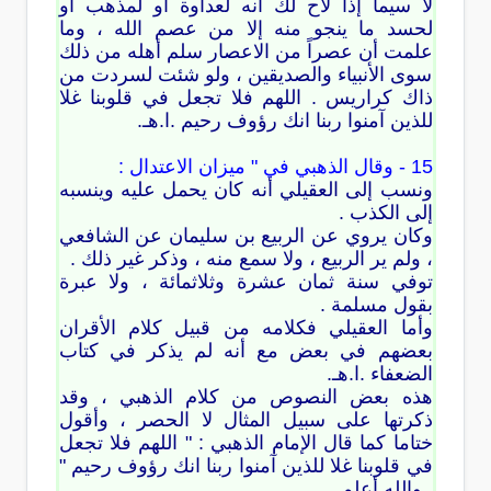
لا سيما إذا لاح لك أنه لعداوة أو لمذهب أو
لحسد ما ينجو منه إلا من عصم الله ، وما
علمت أن عصراً من الاعصار سلم أهله من ذلك
سوى الأنبياء والصديقين ، ولو شئت لسردت من
ذاك كراريس . اللهم فلا تجعل في قلوبنا غلا
للذين آمنوا ربنا انك رؤوف رحيم .ا.هـ.
15 - وقال الذهبي في " ميزان الاعتدال :
ونسب إلى العقيلي أنه كان يحمل عليه وينسبه
إلى الكذب .
وكان يروي عن الربيع بن سليمان عن الشافعي
، ولم ير الربيع ، ولا سمع منه ، وذكر غير ذلك .
توفي سنة ثمان عشرة وثلاثمائة ، ولا عبرة
بقول مسلمة .
وأما العقيلي فكلامه من قبيل كلام الأقران
بعضهم في بعض مع أنه لم يذكر في كتاب
الضعفاء .ا.هـ.
هذه بعض النصوص من كلام الذهبي ، وقد
ذكرتها على سبيل المثال لا الحصر ، وأقول
ختاما كما قال الإمام الذهبي : " اللهم فلا تجعل
في قلوبنا غلا للذين آمنوا ربنا انك رؤوف رحيم "
. والله أعلم .