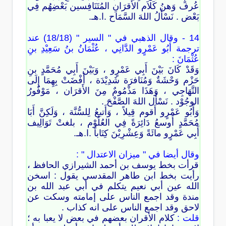
عُرف وَهنُ كَلاَم الأَقرَانِ المُتَنَافِسين بَعْضِهُم فِي
بَعْض . نَسْأَلُ اللهَ السَّمَاح .ا.هـ.
14 - وقال الذهبي في " السير " (18/18) عند
ترجمة أَبُو عَمْرٍو الدَّانِي ، عُثْمَانُ بنُ سَعِيْدِ بنِ
عُثْمَانَ :
وَقَدْ كَانَ بَيْنَ أَبِي عَمْرٍو ، وَبَيْنَ أَبِي مُحَمَّدٍ بنِ
حَزْم وَحْشَةٌ وَمُنَافرَة شَدِيْدَة ، أَفْضَتْ بِهِمَا إِلَى
التَّهَاجِي ، وَهَذَا مَذْمُومٌ مِنَ الأَقرَان ، مَوْفُورُ
الوجُوْد . نَسْأَل اللهَ الصَّفْحَ .
وَأَبُو عَمْرٍو أَقوم قِيلاً ، وَأَتبعُ لِلسُّنَّة ، وَلَكِنَّ أَبَا
مُحَمَّدٍ أَوسعُ دَائِرَةً فِي العُلُوْم ، بلغتْ تَوَالِيف
أَبِي عَمْرٍو مائَةً وَعِشْرِيْنَ كِتَاباً .ا.هـ.
وقال أيضا في " ميزان الاعتدال " :
قرأت بخط يوسف بن أحمد الشيرازي الحافظ ،
رأيت بخط ابن طاهر المقدسي يقول : اسخن
الله عين أبي نعيم يتكلم في أبي عبد الله بن
مندة وقد اجمع الناس على إمامته وسكت عن
لاحق وقد اجمع الناس على انه كذاب .
قلت :
كلام الأقران بعضهم في بعض لا يعبا به ؛