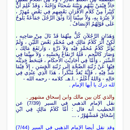
حَادٍّ فِيْمَنْ بَيْنَهُم وَبَيْنَهُ شَحنَاءُ وَإِحْنَةٌ ، وَقَدْ عُلِمَ أَنَّ
كَثِيْراً مِنْ كَلاَمِ الأَقْرَانِ بَعْضِهِم فِي بَعْضٍ مُهدَرٌ ،
لاَ عِبْرَةَ بِهِ، وَلاَ سِيَّمَا إِذَا وَثَّقَ الرَّجُلَ جَمَاعَةٌ يَلُوحُ
عَلَى قَوْلِهُمُ الإِنصَافُ .
وَهَذَانِ الرَّجُلاَنِ كُلٌّ مِنْهُمَا قَدْ نَالَ مِنْ صَاحِبِه ،
لَكِنْ أَثَّرَ كَلاَمُ مَالِكٍ فِي مُحَمَّدٍ بَعْضَ اللِّيْنِ ، وَلَمْ
يُؤثِّرْ كَلاَمُ مُحَمَّدٍ فِيْهِ وَلاَ ذَرَّةٍ ، وَارتَفَعَ مَالِكٌ ،
وَصَارَ كَالنَّجمِ ، فَلَهُ ارْتفَاعٌ بِحَسْبِهِ ، وَلاَ سِيَّمَا فِي
السِّيَرِ ، وَأَمَّا فِي أَحَادِيْثِ الأَحكَامِ ، فَيَنحَطُّ حَدِيْثُه
فِيْهَا عَنْ رُتْبَةِ الصِّحَّةِ إِلَى رُتْبَةِ الحَسَنِ ، إِلاَّ فِيْمَا
شَذَّ فِيْهِ ، فَإِنَّهُ يُعَدُّ مُنْكَراً ، هَذَا الَّذِي عِنْدِي فِي
حَالِهِ - وَاللهُ أَعْلَمُ - .ا.هـ. كلامه - رحمه الله -
لله درك يا أيها الإمام .
والذي كان بين مالك وابن إسحاق مشهور .
نقل الإمام الذهبي في السير (7/39) عن
الخطيب أنه قال : أَمَّا كَلاَمُ مَالِكٍ فِي ابْنِ
إِسْحَاقَ فَمَشْهُوْرٌ ، ...
وقد نقل أيضا الإمام الذهبي في السير (7/44)