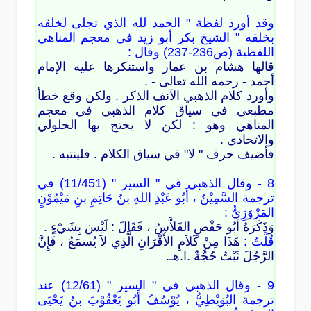
وقد أورد لفظة " الحمد لله الذي تجلى لخلقه
بخلقه " الشيخ بكر أبو زيد في معجم المناهي
اللفظية (ص236-237) وقال :
قالها هشام بن عمار واستنكرها عليه الإمام
أحمد - رحمه الله تعالى - .
وأورد كلام الذهبي الآنف الذكر . ولكن وقع خطأ
مطبعي في سياق كلام الذهبي في معجم
المناهي وهو : لكن لا يحتج بها الحلولي
والاتحادي .
فأضيف حرف " لا" في سياق الكلام . فلينتبه .
8 - وقال الذهبي في " السير " (11/451) في
ترجمة السَّمِيْنُ ، أَبُو عَبْدِ اللهِ بنُ حَاتِمِ بنِ مَيْمُوْنٍ
المَرْوَزِيُّ :
وَذَكَرَهُ أَبُو حَفْصٍ الفَلاَّسُ ، فَقَالَ : لَيْسَ بِشَيْءٍ .
قُلْتُ :
هَذَا مِنْ كَلاَمِ الأَقْرَانِ الَّذِي لاَ يُسمَعُ ، فَإِنَّ
الرَّجُلَ ثَبْتٌ حُجَّةٌ .ا.هـ.
9 - وقال الذهبي في " السير " (12/61) عند
ترجمة البُوَيْطِيُّ ، يُوْسُفُ أَبُو يَعْقُوْبَ بنُ يَحْيَى