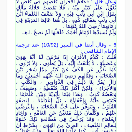
وَبِكُلِّ حَالٍ :
فَكَلاَمُ الأَقْرَانِ بَعْضِهِم فِي بَعْضٍ لاَ
يُعَوَّلُ عَلَى كَثِيْرٍ مِنْهُ ، فَلاَ نَقَصَتْ جَلاَلَةُ مَالِكٍ
بِقَوْلِ ابْنِ أَبِي ذِئْبٍ فِيْهِ ، وَلاَ ضَعَّفَ العُلَمَاءُ ابْنَ
أَبِي ذِئْبٍ بِمَقَالَتِهِ هَذِهِ ، بَلْ هُمَا عَالِمَا المَدِيْنَةِ فِي
زَمَانِهِمَا رَضِيَ اللهُ عَنْهُمَا .
وَلَمْ يُسنِدْهَا الإِمَامُ أَحْمَدُ، فَلَعَلَّهَا لَمْ تَصِحَّ .ا.هـ.
6 - وقال أيضا في السير (10/92) عند ترجمة
الإمام الشافعي :
قُلْتُ : كَلاَمُ الأَقْرَانِ إِذَا تَبَرْهَنَ لَنَا أَنَّهُ بِهَوَىً
وَعَصَبِيَّةٍ ، لاَ يُلْتَفَتُ إِلَيْهِ ، بَلْ يُطْوَى ، وَلاَ يُرْوَى ،
كَمَا تَقَرَّرَ عَنِ الكَفِّ عَنْ كَثِيْرٍ مِمَّا شَجَرَ بَيْنَ
الصَّحَابَةِ ، وَقِتَالِهِم رَضِيَ اللهُ عَنْهُم أَجْمَعِيْنَ وَمَا
زَالَ يَمُرُّ بِنَا ذَلِكَ فِي الدَّوَاوينِ ، وَالكُتُبِ ،
وَالأَجْزَاءِ ، وَلَكِنْ أَكْثَرُ ذَلِكَ مُنْقَطِعٌ ، وضَعِيْفٌ ،
وَبَعْضُهُ كَذِبٌ ، وَهَذَا فِيْمَا بِأَيْدِيْنَا وَبَيْنَ عُلُمَائِنَا ،
فَيَنْبَغِي طَيُّهُ وَإِخْفَاؤُهُ ، بَلْ إِعْدَامُهُ ، لِتَصْفُوَ
القُلُوْبُ ، وَتَتَوَفَّرَ عَلَى حُبِّ الصَّحَابَةِ ، وَالتَّرَضِّي
عَنْهُمُ ، وَكُتْمَانُ ذَلِكَ مُتَعَيِّنٌ عَنِ العَامَّةِ ، وَآحَادِ
العُلَمَاءِ ، وَقَدْ يُرَخَّصُ فِي مُطَالعَةِ ذَلِكَ خَلْوَةً
لِلْعَالِمِ المُنْصِفِ ، العَرِيِّ مِنَ الهَوَى ، بِشَرْطِ أَنْ
يَسْتَغفرَ لَهُم ، كَمَا عَلَّمَنَا اللهُ تَعَالَى حَيْثُ يَقُوْلُ :