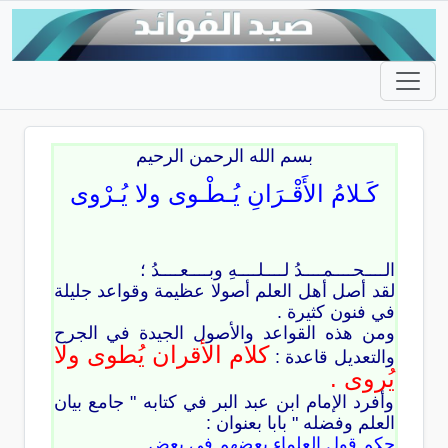
بسم الله الرحمن الرحيم
كَـلامُ الأَقْـرَانِ يُـطْـوى ولا يُـرْوى
الــــحــــمــــدُ لــــلــــهِ وبــــعــــدُ ؛
لقد أصل أهل العلم أصولا عظيمة وقواعد جليلة
في فنون كثيرة .
ومن هذه القواعد والأصول الجيدة في الجرح
كلام الأقران يُطوى ولا
والتعديل قاعدة :
يُروى .
وأفرد الإمام ابن عبد البر في كتابه " جامع بيان
العلم وفضله " بابا بعنوان :
حكم قول العلماء بعضهم في بعض .