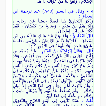
الإِسْلاَمِ ، وَيَقَعُ لَنَا مِنْ عَوَالِيْهِ .ا.هـ.
4 - وقال في السير (7/40) عند ترجمة ابن
إسحاق :
وَذَكَرَ البُخَارِيُّ هُنَا فَصلاً حَسَناً عَنْ رِجَالِهِ ،
وَإِبْرَاهِيْمُ بنُ سَعْدٍ ، وَصَالِحُ بنُ كَيْسَانَ ، فَقَدْ
أَكْثَرَا عَنِ ابْنِ إِسْحَاقَ .
قَالَ البُخَارِيُّ :
وَلَوْ صَحَّ عَنْ مَالِكٍ تَنَاوُلُهُ مِنِ ابْنِ
إِسْحَاقَ ، فَلَرُبَّمَا تَكَلَّمَ الإِنْسَانُ ، فَيَرْمِي صَاحِبَهُ
بِشَيْءٍ وَاحِدٍ ، وَلاَ يَتَّهِمُهُ فِي الأُمُورِ كُلِّهَا .
قَالَ : وَقَالَ إِبْرَاهِيْمُ بنُ المُنْذِرِ :
عَنْ مُحَمَّدِ بنِ
فُلَيْحٍ : نَهَانِي مَالِكٌ عَنْ شَيْخَيْنِ مِنْ قُرَيْشٍ ، وَقَدْ
أَكْثَرَ عَنْهُمَا فِي (المُوَطَّأِ) ، وَهُمَا مِمَّنْ يُحْتَجُّ بِهِمَا ،
وَلَمْ يَنجُ كَثِيْرٌ مِنَ النَّاسِ مِنْ كَلاَمِ بَعْضِ النَّاسِ
فِيْهِم ، نَحْوَ مَا يُذْكَرُ عَنْ إِبْرَاهِيْمَ مِنْ كَلاَمِه فِي
الشَّعْبِيِّ ، وَكَلاَمِ الشَّعْبِيِّ فِي عِكْرِمَةَ ، وَفِيْمَنْ
كَانَ قَبْلَهُم ، وَتَنَاوَلَ بَعْضُهُم فِي العِرْضِ وَالنَّفْسِ
، وَلَمْ يَلْتَفِتْ أَهْلُ العِلْمِ فِي هَذَا النَّحوِ إِلاَّ بِبَيَانٍ
وَحُجَّةٍ ، وَلَمْ تَسقُطْ عَدَالَتُهُم إِلاَّ بِبُرْهَانٍ ثَابِتٍ ،
وَحُجَّةٍ ، وَالكَلاَمُ فِي هَذَا كَثِيْرٌ .
قُلْتُ :
لَسْنَا نَدَّعِي فِي أَئِمَّةِ الجَرْحِ وَالتَّعْدِيْلِ
العِصْمَةَ مِنَ الغَلَطِ النَّادِرِ ، وَلاَ مِنَ الكَلاَمِ بنَفَسٍ