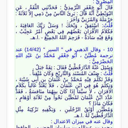
المِصْرِيُّ :
قَالَ أَبُو جَعْفَرٍ التِّرْمِذِيُّ : فَحَدَّثَنِي الثِّقَةُ ، عَنِ
البُوَيْطِيِّ أَنَّهُ قَالَ : بَرِئَ النَّاسُ مِنْ دَمِي إِلاَّ ثَلاَثَةً :
حَرْمَلَةَ وَالمُزَنِيَّ وَآخَرَ .
قُلْتُ:
اسْتَفِقْ ، وَيْحَكَ ! وَسَلْ رَبَّكَ العَافِيَةَ ،
فَكَلاَمُ الأَقْرَانِ بَعْضُهُم فِي بَعْضٍ أَمْرٌ عَجِيْبٌ ،
وَقَعَ فِيْهِ سَادَةٌ - فَرَحِمَ اللهُ الجَمِيْعَ - .ا.هـ.
10 - وقال الذهبي في " السير " (14/42) عند
ترجمة مُطَيَّنٌ ، أَبُو جَعْفَرٍ مُحَمَّدُ بنُ عَبْدِ اللهِ
الحَضْرَمِيُّ :
وَسُئِلَ عَنْهُ الدَّارَقُطْنِيُّ فَقَالَ : ثِقَةٌ جَبَلٌ .
قُلْتُ :
صَنّفَ المُسْنَد وَالتَّارِيْخ وَكَانَ مُتْقِناً .
وَقَدْ تَكَلَّمَ فِيْهِ مُحَمَّدُ بنُ عُثْمَانَ بنِ أَبِي شَيْبَةَ ،
وَتكلَّمَ هُوَ فِي ابْنِ عُثْمَانَ ، فَلاَ يُعْتَدُّ غَالباً بكَلاَمِ
الأَقرَانِ ، لاَ سيَّمَا إِذَا كَانَ بينهُمَا منَافسَةٌ ، فَقَدْ
عَدَّدَ ابْنُ عُثْمَانَ لمُطَيَّن نَحْواً مِنْ ثَلاَثَةِ أَوْهَامٍ ،
فَكَانَ مَاذَا ؟
وَمُطَيَّن أَوْثَقُ الرَّجُلَينِ ، وَيَكْفِيهِ تَزْكِيَةُ مِثْلِ
الدَّارَقُطْنِيِّ لَهُ .ا.هـ.
وقال عنه في ميزان الاعتدال :
محمد بن عبدالله بن سليمان الحضرمي الحافظ