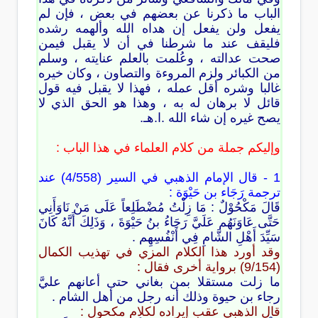
الباب ما ذكرنا عن بعضهم في بعض ، فإن لم
يفعل ولن يفعل إن هداه الله وألهمه رشده
فليقف عند ما شرطنا في أن لا يقبل فيمن
صحت عدالته ، وعُلمت بالعلم عنايته ، وسلم
من الكبائر ولزم المروءة والتصاون ، وكان خيره
غالبا وشره أقل عمله ، فهذا لا يقبل فيه قول
قائل لا برهان له به ، وهذا هو الحق الذي لا
يصح غيره إن شاء الله .ا.هـ.
وإليكم جملة من كلام العلماء في هذا الباب :
1 - قال الإمام الذهبي في السير (4/558) عند
ترجمة رَجَاء بن حَيْوَة :
قَالَ مَكْحُوْلٌ : مَا زِلْتُ مُضْطَلِعاً عَلَى مَنْ نَاوَأَنِي
حَتَّى عَاوَنَهُم عَلَيَّ رَجَاءُ بنُ حَيْوَةَ ، وَذَلِكَ أَنَّهُ كَانَ
سَيِّدَ أَهْلِ الشَّامِ فِي أَنْفُسِهِم .
وقد أورد هذا الكلام المزي في تهذيب الكمال
(9/154) برواية أخرى فقال :
ما زلت مستقلا بمن بغاني حتى أعانهم عليَّ
رجاء بن حيوة وذلك أنه رجل من أهل الشام .
قال الذهبي عقب إيراده لكلام مكحول :