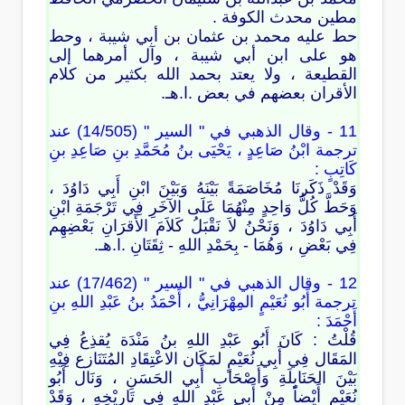
مطين محدث الكوفة .
حط عليه محمد بن عثمان بن أبي شيبة ، وحط
هو على ابن أبي شيبة ، وآل أمرهما إلى
القطيعة ، ولا يعتد بحمد الله بكثير من كلام
الأقران بعضهم في بعض .ا.هـ.
11 - وقال الذهبي في " السير " (14/505) عند
ترجمة ابْنُ صَاعِدٍ ، يَحْيَى بنُ مُحَمَّدِ بنِ صَاعِدِ بنِ
كَاتِبٍ :
وَقَدْ ذَكَرنَا مُخَاصَمَةً بَيْنَهُ وَبَيْنَ ابْنِ أَبِي دَاوُدَ ،
وَحَطَّ كُلُّ وَاحِدٍ مِنْهُمَا عَلَى الآخَرِ فِي تَرْجَمَةِ ابْنِ
أَبِي دَاوُدَ ، وَنَحْنُ لاَ نَقْبَلُ كَلاَمَ الأَقرَانِ بَعْضِهِم
فِي بَعْضِ ، وَهُمَا - بِحَمْدِ اللهِ - ثِقَتَانِ .ا.هـ.
12 - وقال الذهبي في " السير " (17/462) عند
ترجمة أَبُو نُعَيْمٍ المِهْرَانِيُّ ، أَحْمَدُ بنُ عَبْدِ اللهِ بنِ
أَحْمَدَ :
قُلْتُ : كَانَ أَبُو عَبْدِ اللهِ بنُ مَنْدَة يُقذِعُ فِي
المَقَال فِي أَبِي نُعَيْمٍ لمَكَان الاعْتِقَادِ المُتَنَازع فِيْهِ
بَيْنَ الحَنَابِلَةِ وَأَصْحَابِ أَبِي الحَسَنِ ، وَنَال أَبُو
نُعَيْمٍ أَيْضاً مِنْ أَبِي عَبْدِ اللهِ فِي تَارِيْخِهِ ، وَقَدْ