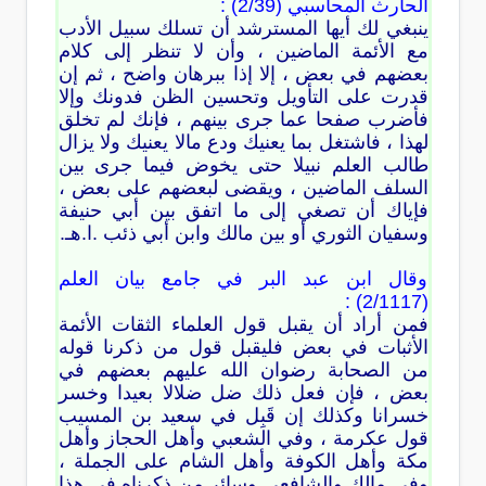
الحارث المحاسبي (2/39) :
ينبغي لك أيها المسترشد أن تسلك سبيل الأدب
مع الأئمة الماضين ، وأن لا تنظر إلى كلام
بعضهم في بعض ، إلا إذا ببرهان واضح ، ثم إن
قدرت على التأويل وتحسين الظن فدونك وإلا
فأضرب صفحا عما جرى بينهم ، فإنك لم تخلق
لهذا ، فاشتغل بما يعنيك ودع مالا يعنيك ولا يزال
طالب العلم نبيلا حتى يخوض فيما جرى بين
السلف الماضين ، ويقضى لبعضهم على بعض ،
فإياك أن تصغي إلى ما اتفق بين أبي حنيفة
وسفيان الثوري أو بين مالك وابن أبي ذئب .ا.هـ.
وقال ابن عبد البر في جامع بيان العلم
(2/1117) :
فمن أراد أن يقبل قول العلماء الثقات الأئمة
الأثبات في بعض فليقبل قول من ذكرنا قوله
من الصحابة رضوان الله عليهم بعضهم في
بعض ، فإن فعل ذلك ضل ضلالا بعيدا وخسر
خسرانا وكذلك إن قَبِل في سعيد بن المسيب
قول عكرمة ، وفي الشعبي وأهل الحجاز وأهل
مكة وأهل الكوفة وأهل الشام على الجملة ،
وفي مالك والشافعي وسائر من ذكرناه في هذا