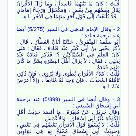
قُلْتُ : كَانَ مَا بَيْنَهُمَا فَاسِداً ، وَمَا زَالَ الأَقْرَانُ
يَنَالُ بَعْضُهُم مِنْ بَعْضٍ ، وَمَكْحُوْلٌ وَرَجَاءٌ إِمَامَانِ
، فَلاَ يُلْتَفَتُ إِلَى قَوْلِ أَحَدٍ مِنْهُمَا فِي الآخَرِ .ا.هـ.
2 - وقال الإمام الذهبي في السير (5/275) أيضا
عند ترجمة قتادة :
أَبُو سَلَمَةَ المِنْقَرِيُّ : حَدَّثَنَا أَبَانٌ العَطَّارُ ، قَالَ :
ذُكِرَ يَحْيَى بنُ أَبِي كَثِيْرٍ عِنْدَ قَتَادَةَ ، فَقَالَ : مَتَى
كَانَ العِلْمُ فِي السَّمَّاكِيْنَ ؟! فَذُكِرَ قَتَادَةُ عِنْدَ
يَحْيَى ، فَقَالَ : لاَ يَزَالُ أَهْلُ البَصْرَةِ بِشَرٍّ مَا كَانَ
فِيْهِم قَتَادَةُ .
قُلْتُ :
كَلاَمُ الأَقْرَانِ يُطْوَى وَلاَ يُرْوَى ، فَإِنْ ذُكِرَ،
تَأَمَّلَهُ المُحَدِّثُ ، فَإِنْ وَجَدَ لَهُ مُتَابعاً ، وَإِلاَّ أَعرَضَ
عَنْهُ .ا.هـ.
3 - وقال أيضا في السير (5/399) عند ترجمة
أبي إسحاق السَّبيعي :
وَقَالَ جَرِيْرٌ ، عَنْ مُغِيْرَةَ : مَا أَفسَدَ حَدِيْثَ أَهْلِ
الكُوْفَةِ غَيْرُ أَبِي إِسْحَاقَ ، وَالأَعْمَشِ .
قُلْتُ :
لاَ يُسْمَعُ قَوْلُ الأَقرَانِ بَعْضُهُم فِي بَعْضٍ ،
وَحَدِيْثُ أَبِي إِسْحَاقَ مُحْتَجٌّ بِهِ فِي دَوَاوِيْنِ