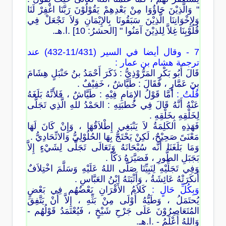
" وَالَّذِيْنَ جَاؤُوَا مِنْ بَعْدِهِمْ يَقُوْلُوْنَ رَبَّنَا اغْفِرْ لَنَا
وَلإِخْوَانِنَا الَّذِيْنَ سَبَقُونَا بِالإِيْمَانِ وَلاَ تَجْعَلْ فِي
قُلُوْبِنَا غِلاَّ لِلذِيْنَ آمَنُوا " [الحشرُ: 10] .ا.هـ.
7 - وقال أيضا في السير (11/431-432) عند
ترجمة هشام بن عمار :
قَالَ أَبُو بَكْرٍ المَرُّوْذِيُّ : ذَكَرَ أَحْمَدُ بنُ حَنْبَلٍ هِشَامَ
بنَ عَمَّارٍ ، فَقَالَ : طَيَّاشٌ ، خَفِيْفٌ .
قُلْتُ :
أَمَّا قَوْلُ الإِمَامِ فِيْهِ : طَيَّاشٌ ، فَلأَنَّهُ بَلَغَهُ
عَنْهُ أَنَّهُ قَالَ فِي خُطبَتِهِ : الحَمْدُ للهِ الَّذِي تَجَلَّى
لِخَلْقِهِ بِخَلْقِهِ .
فَهَذِهِ الكَلِمَةُ لاَ يَنْبَغِي إِطْلاَقُهَا ، وَإِنْ كَانَ لَهَا
مَعْنَىً صَحِيْحٌ، لَكِنْ يَحْتَجُّ بِهَا الحُلُوْلِيُّ وَالاتِّحَادِيُّ .
وَمَا بَلَغَنَا أَنَّه سُبْحَانَهُ وَتَعَالَى تَجَلَّى لِشَيْءٍ إِلاَّ
بَجَبَلِ الطُّورِ ، فَصَيَّرَهُ دَكّاً .
وَفِي تَجَلِّيْهِ لِنَبِيِّنَا صَلَّى اللهُ عَلَيْهِ وَسَلَّمَ اخْتِلاَفٌ
أَنكَرَتْهُ عَائِشَةُ ، وَأَثْبَتَهُ ابْنُ العَبَّاسِ .
وَبِكُلِّ حَالٍ :
كَلاَمُ الأَقْرَانِ بَعْضُهُم فِي بَعْضٍ
يُحتَمَلُ ، وَطَيُّهُ أَوْلَى مِنْ بَثِّهِ ، إِلاَّ أَنْ يَتَّفِقَ
المُتَعَاصِرُوْنَ عَلَى جَرْحِ شَيْخٍ ، فَيُعْتَمَدُ قَوْلُهُم -
وَاللهُ أَعْلَمُ - .ا.هـ.