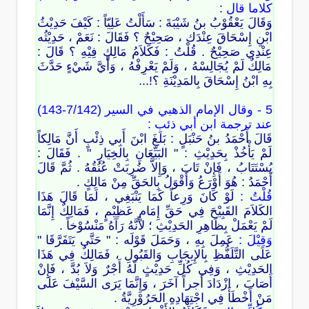
كلاما قال :
وَقَالَ يَعْقُوْبُ بنُ شَيْبَةَ : سَأَلْتُ عَلِيّاً : كَيْفَ حَدِيْثُ
ابْنِ إِسْحَاقَ عِنْدَك ، صَحِيْحٌ ؟ فَقَالَ : نَعَمْ ، حَدِيْثُه
عِنْدِي صَحِيْحٌ . قُلْتُ : فَكَلاَمُ مَالِكٍ فِيْهِ ؟ قَالَ :
مَالِكٌ لَمْ يُجَالِسْهُ ، وَلَمْ يَعْرِفْهُ ، وَأَيَّ شَيْءٍ حَدَّثَ
بِهِ ابْنُ إِسْحَاقَ بِالمَدِيْنَةِ ؟!‍...
5 - وقال الإمام الذهبي في السير (7/142-143)
عند ترجمة ابن أبي ذئب :
قَالَ أَحْمَدُ بنُ حَنْبَلٍ : بَلَغَ ابْنَ أَبِي ذِئْبٍ أَنَّ مَالِكاً
لَمْ يَأْخُذْ بِحَدِيْثِ : " البَيِّعَانِ بِالخِيَارِ " . فَقَالَ :
يُسْتَتَابُ ، فَإِنْ تَابَ ، وَإِلاَّ ضُرِبَتْ عُنُقُهُ . ثُمَّ قَالَ
أَحْمَدُ : هُوَ أَوْرَعُ وَأَقْوَلُ بِالحَقِّ مِنْ مَالِكٍ .
قُلْتُ :
لَوْ كَانَ وَرِعاً كَمَا يَنْبَغِي ، لَمَا قَالَ هَذَا
الكَلاَمَ القَبِيْحَ فِي حَقِّ إِمَامٍ عَظِيْمٍ ، فَمَالِكٌ إِنَّمَا
لَمْ يَعْمَلْ بِظَاهِرِ الحَدِيْثِ ؛ لأَنَّهُ رَآهُ مَنْسُوْخاً .
وَقِيْلَ :
عَمِلَ بِهِ ، وَحَمَلَ قَوْلَه : " حَتَّى يَتَفَرَّقَا "
عَلَى التَّلَفُّظِ بِالإِيجَابِ وَالقَبُولِ ، فَمَالِكٌ فِي هَذَا
الحَدِيْثِ ، وَفِي كُلِّ حَدِيْثٍ لَهُ أَجْرٌ وَلاَ بُدَّ ، فَإِنْ
أَصَابَ ، ازْدَادَ أَجراً آخَرَ ، وَإِنَّمَا يَرَى السَّيْفَ عَلَى
مَنْ أَخْطَأَ فِي اجْتِهَادِهِ الحَرُوْرِيَّةُ .